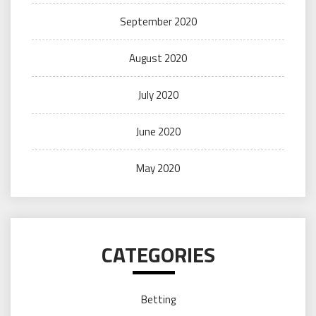
September 2020
August 2020
July 2020
June 2020
May 2020
CATEGORIES
Betting