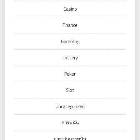
Casino
Finance
Gambling
Lottery
Poker
Slot
Uncategorized
การพนัน
การเล่นการพนัน