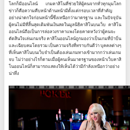
โลกก็มีออนไลน์ เกมคาสิโนที่ช่วยให้ผู้คนจากทั่วทุกมุมโลก
ข่าวก็คือความคืบหน้าด้านหน้ามีตั้งแต่กรอบเวลาที่สำคัญ
อย่างน่าตกใจก่อนหน้านี้ซึ่งเหนือกว่ามาตรฐาน และในปัจจุบัน
ผู้คนไม่มีที่สิ้นสุดเดิมพันเงินสดในมูลนิธิคาสิโนบนเว็บ คาสิโน
ออนไลน์ถือเป็นการล่อลวงราคาแพงโดยคาดหวังว่าผู้คนจะ
ตัดสินใจเล่นเกมจริง คาสิโนออนไลน์ถูกมองว่าเป็นเกมที่บ้าบิ่น
และเฉียบคมโดยรวม เป็นความจริงที่ทราบกันดีว่า บุคคลต่างๆ
ที่เห็นคาสิโนบนเว็บจำเป็นต้องเล่นเกมทางเข้ามากกว่าเล่นเกม
จบ ไม่ว่าอย่างไรก็ตามเมื่อผู้คนเห็นมาตรฐานของหน้าเว็บคาสิ
โนออนไลน์ก็สามารถแสดงให้เห็นได้ว่ามีกำลังเหนือกว่าอย่าง
น่าทึ่ง