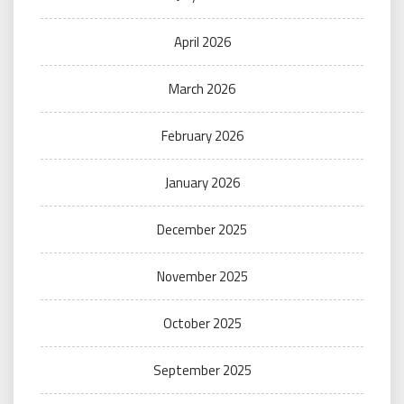
April 2026
March 2026
February 2026
January 2026
December 2025
November 2025
October 2025
September 2025