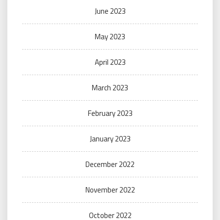
June 2023
May 2023
April 2023
March 2023
February 2023
January 2023
December 2022
November 2022
October 2022