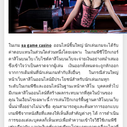
ในเกม
sa game casino
ออนไลน์ชิ้นใหญ่ นักเล่นเกมจะได้รับ
ค่าตอบแทนในส่วนใดส่วนหนึ่งโดยเฉพาะ ในเกมพีซีโป๊กเกอร์
คาสิโนบนเว็บ เว็บไซต์คาสิโนบนเว็บจะจ่ายเงินอย่างสม่ำเสมอ
ซึ่งเข้าใจว่าเป็นคราดจากผู้เล่น เงินออกทั้งหมดจะถูกหักออก
จากการเดิมพันที่นักเล่นเกมทำกับสิ่งอื่นๆ ในกรณีส่วนใหญ่
หน้าเว็บคาสิโนออนไลน์มีประโยชน์สำหรับนักเล่นเกมทุก
ระดับในเกมพีซีและออนไลน์ในฐานะหน้าคาสิโน บุคคลทั่วไป
มีเกมคาสิโนออนไลน์ที่สร้างผลกระทบมากที่สุดในบ้านของ
คุณ ในเงื่อนไขเฉพาะนี้ การเล่นโป๊กเกอร์พื้นฐานคาสิโนบนเว็บ
นั้นน่าทึ่งอย่างไม่น่าเชื่อ คุณสามารถดูและค้นหาการออกแบบ
เกมพีซีจากหนังสือที่แสดงให้เห็นสิ่งสำคัญต่างๆ ได้ การดำเนิน
การของแต่ละบุคคลก็เห็นเทปเพื่อทำความเข้าใจวิธีใช้เกมพีซี
เช่นเดียวกัน แอปพลิเคชั่นการเขียนโปรแกรมการเคลื่อนไหวที่