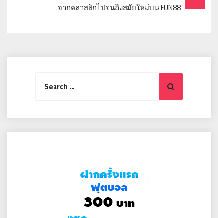
จากคลาสสิกไปจนถึงสมัยใหม่บน FUN88
Search
Search
for: