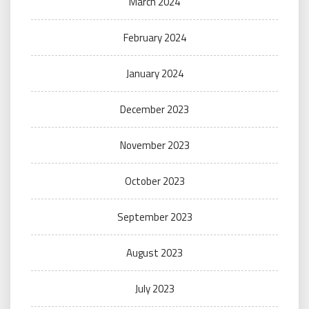
March 2024
February 2024
January 2024
December 2023
November 2023
October 2023
September 2023
August 2023
July 2023