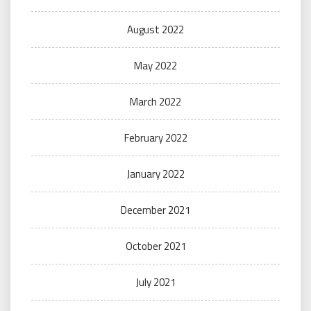
August 2022
May 2022
March 2022
February 2022
January 2022
December 2021
October 2021
July 2021