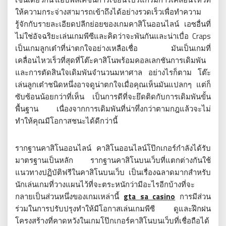
ให้ความกระจ่างสามารถเข้าถึงได้อย่างรวดเร็วเพื่อทำความ
รู้จักกับรายละเอียดปลีกย่อยของเกมคาสิโนออนไลน์ เอซอื่นที่
ไม่ใช่อัจฉริยะเล่นเกมพีซีและคิดว่าจะพันกันและน่าเบื่อ Craps
เป็นเกมลูกเต๋าที่น่าตกใจอย่างเหลือเชื่อ มันเป็นเกมที่
เคลื่อนไหวเร็วที่สุดที่โต๊ะคาสิโนพร้อมคอลเลกชันการเดิมพัน
และการตัดสินใจเดิมพันจำนวนมหาศาล อย่างไรก็ตาม โต๊ะ
เล่นลูกเต๋าชนิดหนึ่งอาจดูน่าตกใจเมื่อคุณเห็นมันแปลกๆ แต่ก็
ซับซ้อนน้อยกว่าที่เห็น เป็นการดีที่จะยึดติดกับการเดิมพันขั้น
พื้นฐาน เนื่องจากการเดิมพันที่น่าทึ่งกว่าตามกฎแล้วจะไม่
ทำให้คุณมีโอกาสชนะได้ดีกว่านี้
รากฐานคาสิโนออนไลน์ คาสิโนออนไลน์โป๊กเกอร์กำลังได้รับ
มาตรฐานเป็นหลัก รากฐานคาสิโนบนเว็บที่แตกต่างกันใช้
แนวทางปฏิบัติฟรีในคาสิโนบนเว็บ เป็นเรื่องฉลาดมากสำหรับ
นักเล่นเกมที่วางแผนไว้ที่จะตระหนักว่ามีอะไรอีกบ้างที่จะ
กลายเป็นส่วนหนึ่งของเกมเหล่านี้
gta sa casino
การมีส่วน
ร่วมในการปรับปรุงทำให้มีโอกาสเล่นเกมพีซี ดูและฝึกฝน
โครงสร้างที่คาดหวังในเกมโป๊กเกอร์คาสิโนบนเว็บที่เชื่อถือได้