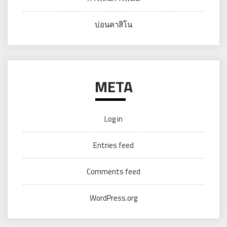
บ่อนคาสิโน
META
Log in
Entries feed
Comments feed
WordPress.org