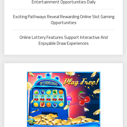
Entertainment Opportunities Daily
Exciting Pathways Reveal Rewarding Online Slot Gaming
Opportunities
Online Lottery Features Support Interactive And
Enjoyable Draw Experiences