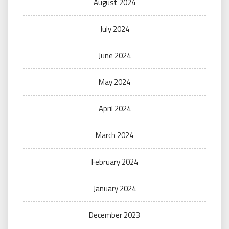
August 2024
July 2024
June 2024
May 2024
April 2024
March 2024
February 2024
January 2024
December 2023