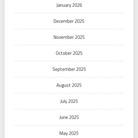
January 2026
December 2025
November 2025
October 2025
September 2025
August 2025
July 2025
June 2025
May 2025