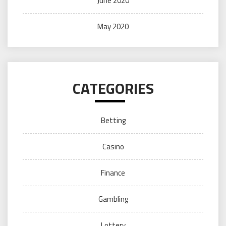
June 2020
May 2020
CATEGORIES
Betting
Casino
Finance
Gambling
Lottery