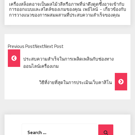
เครื่องสล็อตอาจเป็นผลไม้วลีหรือภาพที่น่าดึงดูดซึ่งอาจเข้ากับ
การออกแบบและสไตล์ของเกมของคุณ
เพย์ไลน์
เกี่ยวข้องกับ
–
การวางแนวของการผสมผสานที่ประสบความสำเร็จของคุณ
Previous PostNextNext Post
Post
ประสบความสำเร็จในการเพลิดเพลินกับช่องทาง
Navigation
ออนไลน์เครื่องเกม
วิธีที่ง่ายที่สุดในการประเมินเว็บคาสิโน
Search
Search
for: