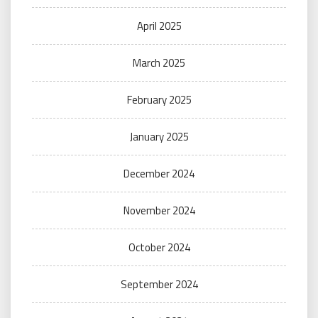
April 2025
March 2025
February 2025
January 2025
December 2024
November 2024
October 2024
September 2024