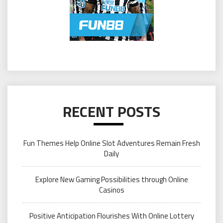
RECENT POSTS
Fun Themes Help Online Slot Adventures Remain Fresh
Daily
Explore New Gaming Possibilities through Online
Casinos
Positive Anticipation Flourishes With Online Lottery