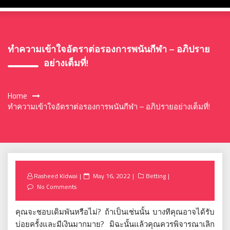
ทำความเข้าใจอัตราต่อรองการพนันกีฬา – อภิปราย
อย่างเต็มที่!
Home
ทำความเข้าใจอัตราต่อรองการพนันกีฬา – อภิปรายอย่างเต็มที่!
Posted
Rasheed Kidwai
May 16, 2022
Betting
on
No Comments
คุณจะชอบเดิมพันหรือไม่? ถ้าเป็นเช่นนั้น บางทีคุณอาจได้รับ
บ่อยครั้งและมีเงินมากมาย? มิฉะนั้นแล้วคุณควรพิจารณาเลิก