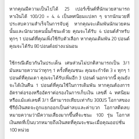
หากคุณมีความเป็นไปได้ 25 เปอร์เซ็นต์ที่นักมวยสามารถ
หาเงินได้ 100/20 = 4. 4 เป็นทศนิยมแปลก ๆ จากนักมวยที่
ประสบความสำเร็จในการจับคู่ หากคุณจะเดิมพันนักมวยคน
นั้นและนักมวยคนนั้นก็ชนะด้วย คุณจะได้รับ 4 ปอนด์สำหรับ
ทุกๆ 1 ปอนด์ที่คุณเพิ่งใช้กับตัวเลือก หากคุณเดิมพัน 20 ปอนด์
คุณจะได้รับ 80 ปอนด์อย่างแน่นอน
ใช้กรณีเดียวกันในประเด็น เศษส่วนไม่ปกติสามารถเป็น 3/1
มันหมายความว่าทุกๆ 1 ครั้งที่คุณชนะ คุณจะกำจัด 3 x ทุกๆ 1
ปอนด์ที่คุณเดา คุณจะได้รับเพิ่มอีก 3 ปอนด์ นอกจากนี้ คุณยัง
จะได้เงินคืน 1 ปอนด์ที่คุณใช้ในการเดิมพัน หากคุณต้องการ
อัตราต่อรองหรืออัตราต่อรองในการเก็บเงิน เลขคี่ 4 ทศนิยม
หรือแม้แต่เลขคี่ 3/1 นี้สามารถเทียบเท่ากับ 300US โอกาสของ
ซีรีย์เงินสดจะถูกแยกออกเป็นค่าลบและค่าบวก โอกาสติดลบ
หมายความว่ามีความเสี่ยงมากขึ้นที่จะชนะ 100 รุ่น โอกาส
เงินสดที่เป็นบวกหมายถึงเงินสดที่คุณจะชนะเมื่อคุณออปชั่น
100 หน่วย