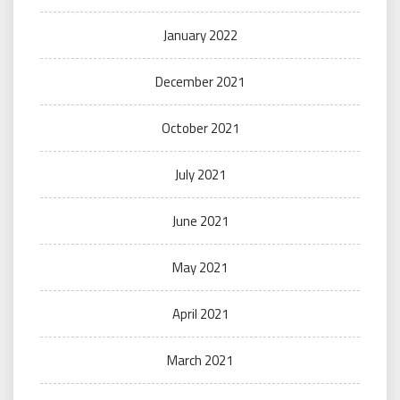
January 2022
December 2021
October 2021
July 2021
June 2021
May 2021
April 2021
March 2021