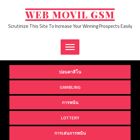
Skip
to
WEB MOVIL GSM
content
Scrutinize This Site To Increase Your Winning Prospects Easily
บ่อนคาสิโน
GAMBLING
การพนัน
LOTTERY
การเล่นการพนัน