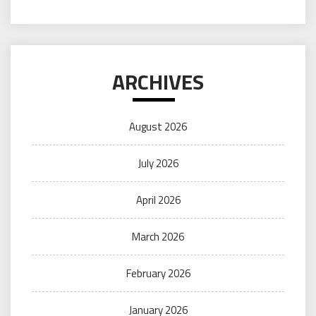
ARCHIVES
August 2026
July 2026
April 2026
March 2026
February 2026
January 2026