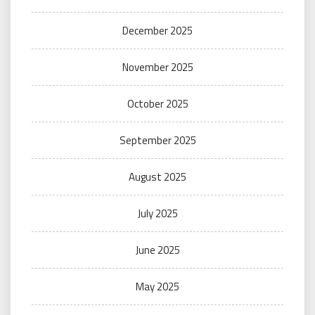
December 2025
November 2025
October 2025
September 2025
August 2025
July 2025
June 2025
May 2025