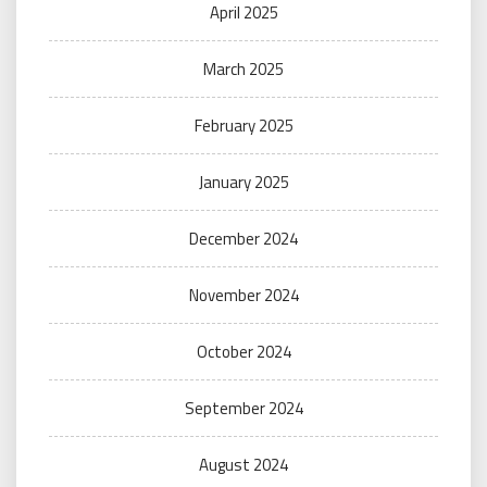
April 2025
March 2025
February 2025
January 2025
December 2024
November 2024
October 2024
September 2024
August 2024