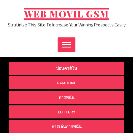
Skip
to
WEB MOVIL GSM
content
Scrutinize This Site To Increase Your Winning Prospects Easily
บ่อนคาสิโน
GAMBLING
การพนัน
LOTTERY
การเล่นการพนัน