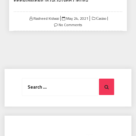
Posted
Rasheed Kidwai
May 24, 2021
Casino
on
No Comments
Search
Search
for: