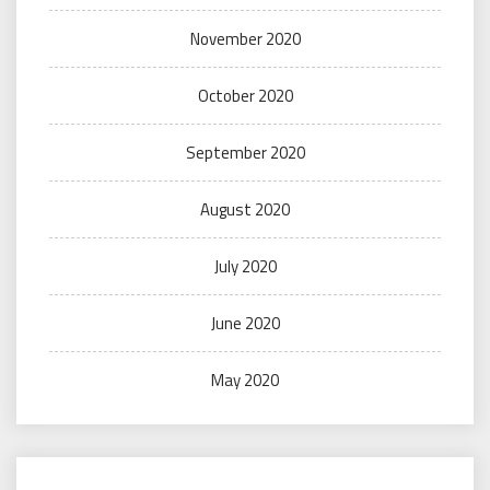
November 2020
October 2020
September 2020
August 2020
July 2020
June 2020
May 2020