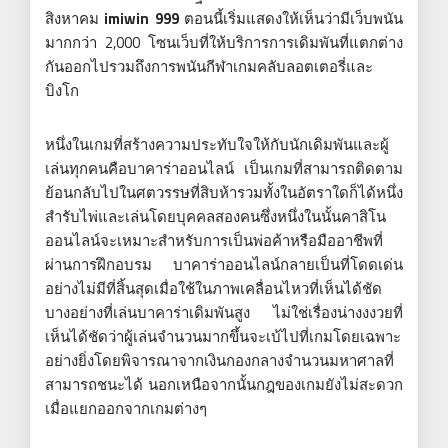
สิงหาคม
imiwin 999
ตอนนี้เริ่มแสดงให้เห็นว่ามีเว็บพนัน
มากกว่า 2,000 โซนเว็บที่ให้บริการการเดิมพันที่แตกต่าง
กันออกไปรวมถึงการพนันกีฬาเกมคลับลอตเตอรี่และ
บิงโก
หนึ่งในเกมที่สร้างความประทับใจให้กับนักเดิมพันและผู้
เล่นทุกคนคือบาคาร่าออนไลน์ เป็นเกมที่สามารถติดตาม
ย้อนกลับไปในศตวรรษที่สิบห้ารวมทั้งในอัตราใดก็ได้หนึ่ง
สำรับไพ่และเล่นโดยบุคคลสองคนซึ่งหนึ่งในนั้นคาสิโน
ออนไลน์จะเหมาะสำหรับการเป็นพ่อค้าหรือมืออาชีพที่
ผ่านการฝึกอบรม บาคาร่าออนไลน์กลายเป็นที่โดดเด่น
อย่างไม่มีที่สิ้นสุดเมื่อใช้ในภาพเคลื่อนไหวที่เห็นได้ชัด
บางอย่างที่เล่นบาคาร่าเดิมพันสูง ไม่ใช่เรื่องน่างงงวยที่
เห็นได้ชัดว่าผู้เล่นจำนวนมากขึ้นจะเบ้ไปที่เกมโดยเฉพาะ
อย่างยิ่งโดยพิจารณาจากเงินกองกลางจำนวนมหาศาลที่
สามารถชนะได้ นอกเหนือจากนั้นกฎของเกมยังไม่สะดวก
เมื่อแยกออกจากเกมต่างๆ