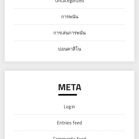
Uncategorized
การพนัน
การเล่นการพนัน
บ่อนคาสิโน
META
Log in
Entries feed
Comments feed