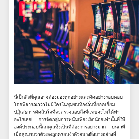
นี่เป็นสิ่งที่คุณอาจต้องมองทุกอย่างและคิดอย่างรอบคอบ
โดยพิจารณาว่าไม่มีใครในชุมชนท้องถิ่นที่ยอดเยี่ยม
ปฏิเสธการตัดสินใจที่จะตรวจสอบสิ่งที่แทบจะไม่ได้ทำ
อะไรเลย! การจัดกลุ่มการพนันเพียงเล็กน้อยเท่านั้นที่ให้
องค์ประกอบนี้แก่คุณซึ่งเป็นที่ต้องการอย่างมาก บนเวที
เมื่อคุณพบว่าตัวเองถูกครอบงำด้วยบางสิ่งบางอย่างที่