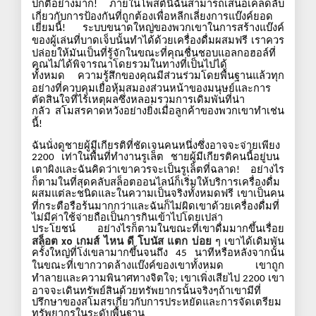
ปกติอย่างมาก
ภายในโพสต์นี้ฉันสามารถเสนอเคล็ดลับ
!
เกี่ยวกับการป้องกันที่ถูกต้องเพื่อหลีกเลี่ยงการแบ๊งค์ยอด
เยี่ยมนี้
ระบบขนาดใหญ่ของพวกเขาในการสร้างแบ๊งค์
!
ของผู้เล่นที่บาดเจ็บนั้นทำได้ด้วยเครื่องดื่มผสมฟรี
เราควร
ปล่อยให้มันเป็นที่รู้จักในขณะที่คุณชื่นชอบแอลกอฮอล์ที่
คุณไม่ได้พิจารณาโดยรวมในทางที่เป็นไปได้
ทั้งหมด
ความรู้สึกของคุณมีส่วนร่วมโดยพื้นฐานแล้วทุก
อย่างที่ควบคุมเยื่อหุ้มสมองส่วนหน้าของมนุษย์และการ
ตัดสินใจที่ไร้เหตุผลซึ่งหลอมรวมการเดิมพันที่น่า
กลัว
สโมสรคาดหวังอย่างยิ่งเมื่อลูกค้าของพวกเขาทำเช่น
นี้
!
ฉันนั่งดูชายผู้มีเกียรติที่ชัดเจนคนหนึ่งซึ่งอาจจะจ่ายเพียง
เท่าในพื้นที่ทำงานรูเล็ต
ชายผู้มีเกียรติคนนี้อยู่บน
2200
เตาผิงและฉันคิดว่าเขาควรจะเป็นรูเล็ตที่ฉลาด
อย่างไร
!
ก็ตามในที่สุดคลับสล็อตออนไลน์ก็เริ่มให้บริการเครื่องดื่ม
ผสมแต่ละชนิดและในความเป็นจริงทั้งหมดฟรี
เขาเป็นคน
ที่กระตือรือร้นมากกว่าและฉันก็ไม่ผิดเขาด้วยเครื่องดื่มที่
ไม่มีค่าใช้จ่ายถือเป็นการกินเข้าไปโดยเปล่า
ประโยชน์
อย่างไรก็ตามในขณะที่เขาดื่มมากขึ้นเรื่อย
xo
สล็อต
เกมส์
ไหน
ดี
โบนัส
แตก
บ่อย
ๆ
เขาได้เดิมพัน
ครั้งใหญ่ที่โง่เขลามากขึ้นจนถึง
นาทีหรือหลังจากนั้น
45
ในขณะที่เขากวาดล้างแบ๊งค์ของเขาทั้งหมด
เขาถูก
ทำลายและความพินาศทางจิตใจ
เขาเพิ่งเสียไป
เขา
;
2200
อาจจะเดินทรัพย์สินด้วยทรัพยากรนั้นจริงๆถ้าเขามีที่
ปรึกษาของสโมสรเกี่ยวกับการประหยัดและการจัดเตรียม
ทรัพยากรในระดับพื้นฐาน