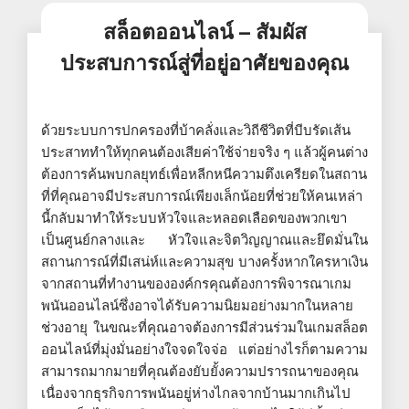
สล็อตออนไลน์ – สัมผัส
ประสบการณ์สู่ที่อยู่อาศัยของคุณ
ด้วยระบบการปกครองที่บ้าคลั่งและวิถีชีวิตที่บีบรัดเส้น
ประสาททำให้ทุกคนต้องเสียค่าใช้จ่ายจริง ๆ แล้วผู้คนต่าง
ต้องการค้นพบกลยุทธ์เพื่อหลีกหนีความตึงเครียดในสถาน
ที่ที่คุณอาจมีประสบการณ์เพียงเล็กน้อยที่ช่วยให้คนเหล่า
นี้กลับมาทำให้ระบบหัวใจและหลอดเลือดของพวกเขา
เป็นศูนย์กลางและ หัวใจและจิตวิญญาณและยึดมั่นใน
สถานการณ์ที่มีเสน่ห์และความสุข บางครั้งหากใครหาเงิน
จากสถานที่ทำงานขององค์กรคุณต้องการพิจารณาเกม
พนันออนไลน์ซึ่งอาจได้รับความนิยมอย่างมากในหลาย
ช่วงอายุ ในขณะที่คุณอาจต้องการมีส่วนร่วมในเกมสล็อต
ออนไลน์ที่มุ่งมั่นอย่างใจจดใจจ่อ แต่อย่างไรก็ตามความ
สามารถมากมายที่คุณต้องยับยั้งความปรารถนาของคุณ
เนื่องจากธุรกิจการพนันอยู่ห่างไกลจากบ้านมากเกินไป