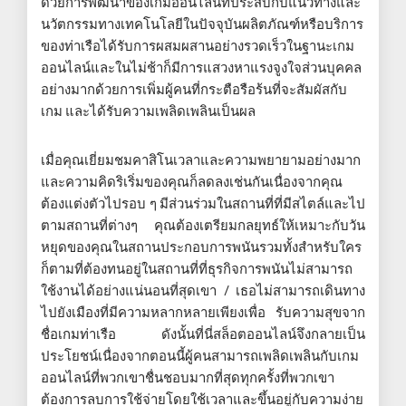
ด้วยการพัฒนาของเกมออนไลน์ที่ประสบกับแนวทางและ
นวัตกรรมทางเทคโนโลยีในปัจจุบันผลิตภัณฑ์หรือบริการ
ของท่าเรือได้รับการผสมผสานอย่างรวดเร็วในฐานะเกม
ออนไลน์และในไม่ช้าก็มีการแสวงหาแรงจูงใจส่วนบุคคล
อย่างมากด้วยการเพิ่มผู้คนที่กระตือรือร้นที่จะสัมผัสกับ
เกม และได้รับความเพลิดเพลินเป็นผล
เมื่อคุณเยี่ยมชมคาสิโนเวลาและความพยายามอย่างมาก
และความคิดริเริ่มของคุณก็ลดลงเช่นกันเนื่องจากคุณ
ต้องแต่งตัวไปรอบ ๆ มีส่วนร่วมในสถานที่ที่มีสไตล์และไป
ตามสถานที่ต่างๆ คุณต้องเตรียมกลยุทธ์ให้เหมาะกับวัน
หยุดของคุณในสถานประกอบการพนันรวมทั้งสำหรับใคร
ก็ตามที่ต้องทนอยู่ในสถานที่ที่ธุรกิจการพนันไม่สามารถ
ใช้งานได้อย่างแน่นอนที่สุดเขา / เธอไม่สามารถเดินทาง
ไปยังเมืองที่มีความหลากหลายเพียงเพื่อ รับความสุขจาก
ชื่อเกมท่าเรือ ดังนั้นที่นี่สล็อตออนไลน์จึงกลายเป็น
ประโยชน์เนื่องจากตอนนี้ผู้คนสามารถเพลิดเพลินกับเกม
ออนไลน์ที่พวกเขาชื่นชอบมากที่สุดทุกครั้งที่พวกเขา
ต้องการลบการใช้จ่ายโดยใช้เวลาและขึ้นอยู่กับความง่าย