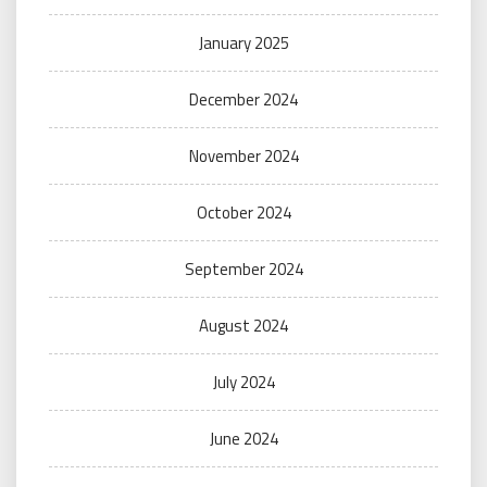
January 2025
December 2024
November 2024
October 2024
September 2024
August 2024
July 2024
June 2024