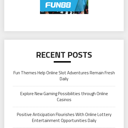
RECENT POSTS
Fun Themes Help Online Slot Adventures Remain Fresh
Daily
Explore New Gaming Possibilities through Online
Casinos
Positive Anticipation Flourishes With Online Lottery
Entertainment Opportunities Daily