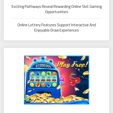
Exciting Pathways Reveal Rewarding Online Slot Gaming
Opportunities
Online Lottery Features Support Interactive And
Enjoyable Draw Experiences