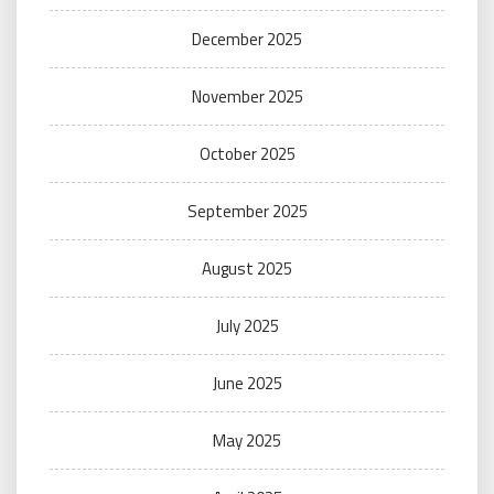
December 2025
November 2025
October 2025
September 2025
August 2025
July 2025
June 2025
May 2025