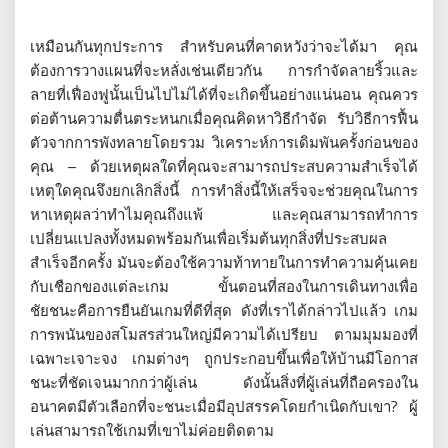
เหมือนกันทุกประการ สำหรับคนที่คาดหวังว่าจะได้มา คุณ
ต้องการวางแผนที่จะหลั่งเช่นเดียวกัน การกำจัดลายริ้วและ
ลายที่เฟื่องฟูนั้นเป็นไปไม่ได้ที่จะเกิดขึ้นอย่างแน่นอน คุณควร
ต่อต้านความตื่นตระหนกเมื่อคุณคิดหาวิธีกำจัด รับวิธีการฟื้น
ตัวจากการพังทลายโดยรวม วิเคราะห์การเดิมพันครั้งก่อนของ
คุณ – ด้วยเหตุผลใดที่คุณจะสามารถประสบความสำเร็จได้
เหตุใดคุณจึงยกเลิกสิ่งนี้ การทำสิ่งนี้ให้เสร็จจะช่วยคุณในการ
หาเหตุผลว่าทำไมคุณถึงแพ้ และคุณสามารถทำการ
เปลี่ยนแปลงทั้งหมดพร้อมกันเพื่อเริ่มต้นทุกสิ่งที่ประสบผล
สำเร็จอีกครั้ง มันจะต้องใช้ความท้าทายในการทำความคุ้นเคย
กับเชือกของแต่ละเกม ขั้นตอนที่สองในการเดินทางเพื่อ
ชัยชนะคือการยืนยันเกมที่ดีที่สุด ดังที่เราได้กล่าวไปแล้ว เกม
การพนันของสโมสรส่วนใหญ่มีความได้เปรียบ ตามมุมมองที่
เฉพาะเจาะจง เกมต่างๆ ถูกประกอบขึ้นเพื่อให้บ้านมีโอกาส
ชนะที่ชัดเจนมากกว่าผู้เล่น ดังนั้นสิ่งที่ผู้เล่นที่ถือครองใน
อนาคตมีตัวเลือกที่จะชนะเมื่อมีอุปสรรคโดยกำเนิดกับเขา? ผู้
เล่นสามารถใช้เกมที่เขาไม่ค่อยติดตาม