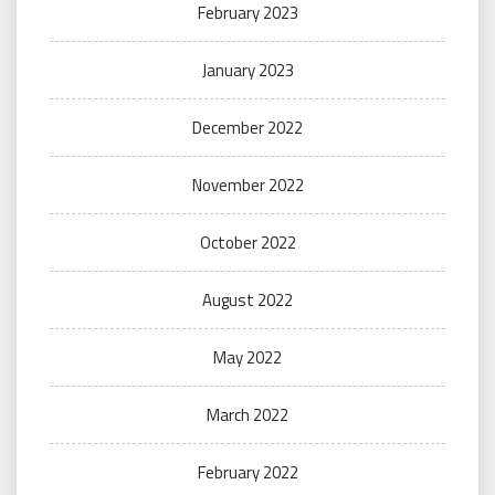
February 2023
January 2023
December 2022
November 2022
October 2022
August 2022
May 2022
March 2022
February 2022