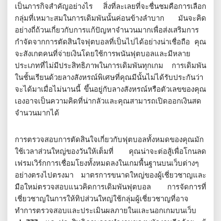
เป็นภารกิจสำคัญอย่างไร สิ่งที่ละเลยที่จะชื่นชมคือการเลือก
กลุ่มที่เหมาะสมในการเดิมพันนั้นค่อนข้างลำบาก มันจะคิด
อย่างถี่ถ้วนเกี่ยวกับการแก้ปัญหาจำนวนมากเพื่อส่งเสริมการ
กำจัดจากการตัดสินใจฟุตบอลที่เป็นไปได้อย่างน่าเชื่อถือ คุณ
จะสังเกตคนที่จ่ายเงินโดยใช้การพนันฟุตบอลและมีหลาย
ประเภทที่ไม่มีประสิทธิภาพในการเดิมพันทุกเกม การเดิมพัน
ในชั้นเรียนด้วยลางสังหรณ์พิเศษที่คุณมีนั้นไม่ได้รับประกันว่า
จะได้มาเมื่อไม่นานนี้ ขึ้นอยู่กับลางสังหรณ์หรือตัวเลขของคุณ
เองอาจเป็นความคิดที่น่ากลัวและคุณสามารถเปิดออกเงินสด
จำนวนมากได้
การตรวจสอบการตัดสินใจเกี่ยวกับฟุตบอลทั้งหมดของคุณมัก
ใช้เวลาส่วนใหญ่ของวันให้เต็มที่ คุณน่าจะต่อสู้เพื่อโกนลด
เฟรมเวิร์กการเชื่อมโยงทั้งหมดลงในเกมพื้นฐานบนเว็บต่างๆ
อย่างตรงไปตรงมา มาตรการขนาดใหญ่ของผู้เชี่ยวชาญและ
มือใหม่ตรวจสอบแนวคิดการเดิมพันฟุตบอล การจัดการที่
เชี่ยวชาญในการให้ทิปส่วนใหญ่ใช้กลุ่มผู้เชี่ยวชาญที่อาจ
ทำการตรวจสอบและประเมินผลภายในและนอกเกมบนเว็บ