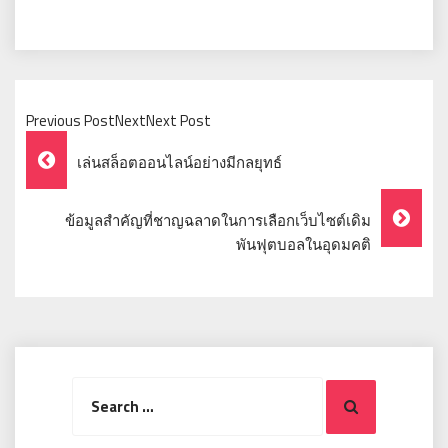
Previous PostNextNext Post
Post
เล่นสล็อตออนไลน์อย่างมีกลยุทธ์
Navigation
ข้อมูลสำคัญที่ชาญฉลาดในการเลือกเว็บไซต์เดิม
พันฟุตบอลในอุดมคติ
Search
Search
for: