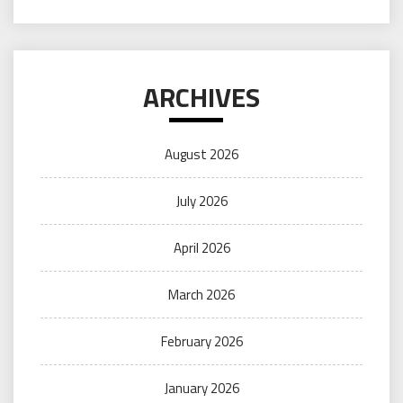
ARCHIVES
August 2026
July 2026
April 2026
March 2026
February 2026
January 2026