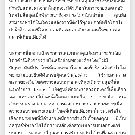
หลบเลี่ยงมากกว่าห้าคนในระยะทางไกลคุณจะชนะหนึ่งปอนด์
สำหรับแต่ละคนจากนั้นคุณจะมีตัวเลือกในการจ่ายลอตเตอรี
โดยไม่สิ้นสุดเมื่อพิจารณาถึงผลประโยชน์เหล่านั้น คุณยัง
สามารถทำได้ในเจ็ดวันหลังจากที่ตั้งไว้ทุกสัปดาห์หรือโดยไม่
คำนึงถึงตลอดชีวิตหากคนที่คุณหลบเลี่ยงจะเล่นในขอบเขต
เวลาที่เทียบเคียงได้
นอกจากนี้นอกเหนือจากการเล่นจนจบคุณยังสามารถรับเงิน
โดยคำนึงถึงการจ่ายเงินหรือส่วนขององค์กรโดยไม่มี
ปัญหา มันมีประโยชน์และน่าพอใจอย่างแท้จริง แล้วทำไมไม่
พยายามและยินดีต้อนรับผู้คนเข้าสู่องค์กร ใช้รายงานดวง
ชะตาของเว็บไซต์ตรวจสอบหมายเลขที่คุณมีความสุขที่นั่น
และทำการ b-line ไปยังศูนย์ต่อรองราคาลอตเตอรี่เพื่อเลือก
หมายเลขเหล่านี้เป็นหนึ่งในหมายเลขอื่น ๆ ของตั๋ว คุณ
สามารถตรวจสอบดวงชะตาของจุดหมายปลายทางต่างๆเพื่อ
ตรวจสอบว่าหมายเลขนำโชคที่เทียบเคียงกันนั้นชนะหรือไม่
เลือกหมายเลขที่มีอำนาจเหนือกว่าสำหรับตั๋วของคุณ นี่เป็น
กลยุทธ์ที่ทำกำไรได้อย่างเหลือเชื่อสำหรับการเล่นลอตเตอรี
บนเว็บ นอกจากนี้คุณสามารถรับประกันได้ว่าเพื่อนร่วมงาน