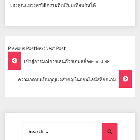
ของคุณแสวงหาวิธีกรรมที่เปรียบเทียบกันได้
Previous PostNextNext Post
Post
เข้าสู่อารมณ์การเล่นด้วยเกมสล็อตsank088
Navigation
ความอดทนเป็นกุญแจสำคัญในออนไลน์สล็อตเกม
Search
Search
for: