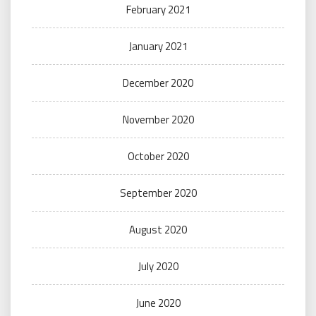
February 2021
January 2021
December 2020
November 2020
October 2020
September 2020
August 2020
July 2020
June 2020