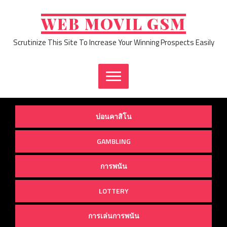
Skip
to
WEB MOVIL GSM
content
Scrutinize This Site To Increase Your Winning Prospects Easily
บ่อนคาสิโน
GAMBLING
การพนัน
LOTTERY
การเล่นการพนัน