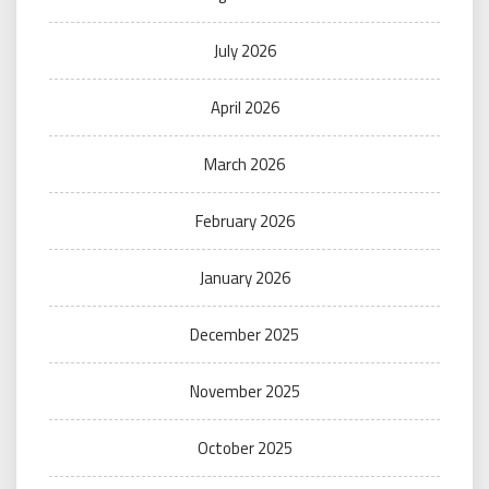
July 2026
April 2026
March 2026
February 2026
January 2026
December 2025
November 2025
October 2025