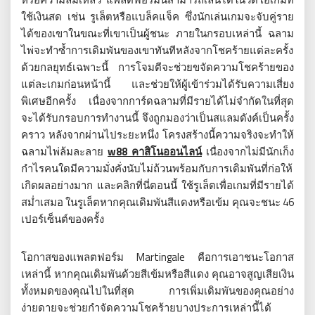
ใช้เงินสด เช่น รูเล็ตหรือแบล็คแจ็ค ซึ่งนักเล่นเกมจะจับคู่ราย
ได้ของเขาในขณะที่เขาเป็นผู้ชนะ ภายในกรอบเหล่านี้ ฉลาม
ไพ่จะทำซ้ำการเดิมพันของเขาทันทีหลังจากโชคร้ายแต่ละครั้ง
ด้วยกลยุทธ์เฉพาะนี้ การโจมตีจะช่วยขจัดความโชคร้ายของ
แต่ละเกมก่อนหน้านี้ และช่วยให้ผู้เข้าร่วมได้รับความเสี่ยง
พิเศษอีกครั้ง เนื่องจากการ์ดฉลามที่มีรายได้ไม่จำกัดในที่สุด
จะได้รับกรอบการทำงานนี้ จึงถูกมองว่าเป็นสแลมดังค์เป็นครั้ง
คราว หลังจากผ่านไประยะหนึ่ง โครงสร้างนี้ความจริงจะทำให้
ฉลามไพ่ล้มละลาย
w88 คาสิโนออนไลน์
เนื่องจากไม่มีนักเก็ง
กำไรคนใดมีความมั่งคั่งนับไม่ถ้วนพร้อมกับการเดิมพันที่ก่อให้
เกิดผลอย่างมาก และคลิกที่นี่ตอนนี้ ใช้รูเล็ตเพื่อเกมที่มีรายได้
สม่ำเสมอ ในรูเล็ตหากคุณเดิมพันสีแดงหรือเข้ม คุณจะชนะ 46
เปอร์เซ็นต์ของครั้ง
โอกาสของแพลตฟอร์ม Martingale คือการเอาชนะโอกาส
เหล่านี้ หากคุณเดิมพันด้วยสีเข้มหรือสีแดง คุณอาจสูญเสียเงิน
ทั้งหมดของคุณไปในที่สุด การเพิ่มเดิมพันของคุณอย่าง
ง่ายดายจะช่วยกำจัดความโชคร้ายบางประการเหล่านี้ได้