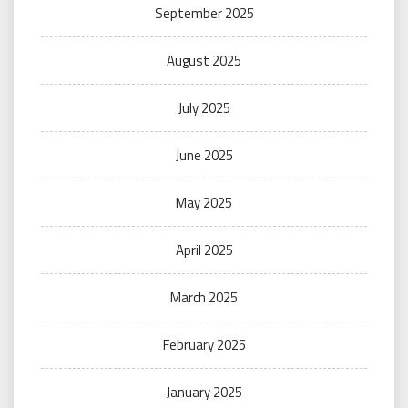
September 2025
August 2025
July 2025
June 2025
May 2025
April 2025
March 2025
February 2025
January 2025