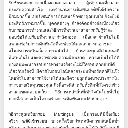
รับชัยชนะอย่างต่อเนื่องตามกาลเวลา ผู้เข้าร่วมเดี่ยวอาจ
ประสบความสำเร็จ แต่จำนวนการเดิมพันปกติที่ได้รับความ
นิยมมากขึ้น เปอร์เซ็นต์การเป็นสมาชิกของคุณบนเว็บก็จะยิ่งมี
ประสิทธิภาพมากขึ้น บุคคลต่างๆ กำลังคิดอย่างต่อเนื่องเกี่ยว
กับกรอบการทำงานและวิธีการที่พวกเขาสามารถรับรู้ว่าจะ
มอบข้อได้เปรียบที่พวกเขากำลังมองหา เมื่อเวลาผ่านไปไม่มี
แพลตฟอร์มการเดิมพันใดที่จะช่วยให้คุณสามารถเอาชนะ
สโมสรการพนันสล็อตการพนันได้ บ้านของคุณมีตำแหน่งที่
พิเศษเกินไปและช่วยชดเชยความผิดพลาด ความเป็นไปได้ที่
บางคนพัฒนากรอบการทำงานจริงจะไม่มีใครพบคำตอบที่ดี
เกี่ยวกับเรื่องนี้ มีคาสิโนออนไลน์หลายระบบที่พอร์ตคาสิโนซึ่ง
โดยทั่วไปสามารถใช้งานได้และมีความถูกต้องบางประการใน
การขยายเงินทุนของคุณ สิ่งนี้อาจดีสำหรับทั้งทีมที่มีโครงสร้าง
อาณาเขตและบนเว็บ วิธีการเหล่านั้นที่เข้าใจกันโดยทั่วไป
มากที่สุดอาจเป็นโครงสร้างการเดิมพันแบบ Martingale
วิธีการคูณหรือกรอบ Martingale เป็นกรอบที่มีชื่อเสียง
จริงๆ
w88เข้าระบบ
บางครั้งเรียกว่าเทคนิคการกลับเป็นซ้ำ
หรือความล้มเหลว แพลตฟอร์มนี้สามารถเล่นได้ในวิดีโอเกมที่