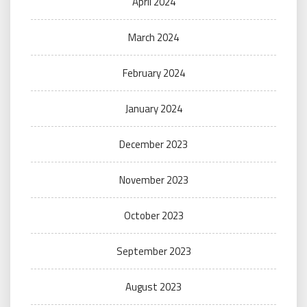
April 2024
March 2024
February 2024
January 2024
December 2023
November 2023
October 2023
September 2023
August 2023