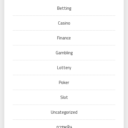
Betting
Casino
Finance
Gambling
Lottery
Poker
Slot
Uncategorized
การพนัน