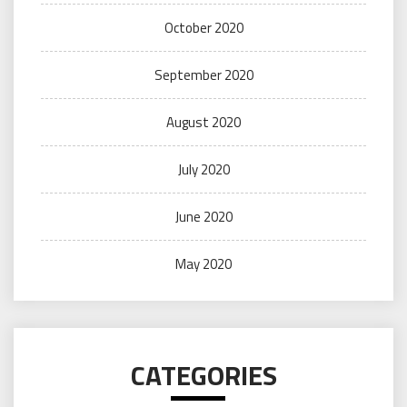
October 2020
September 2020
August 2020
July 2020
June 2020
May 2020
CATEGORIES