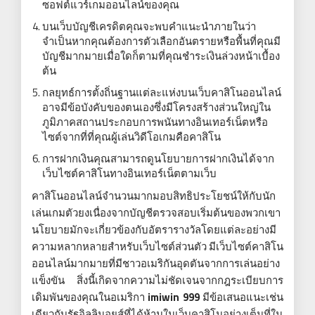
ซอฟต์แวร์เกมออนไลน์ของคุณ
บนเว็บบัญชีเครดิตคุณจะพบคำแนะนำภายในว่า
จำเป็นหากคุณต้องการตัวเลือกอันตรายหรือพื้นที่คุณมี
บัญชีมากมายเมื่อใดก็ตามที่คุณชำระเงินล่วงหน้าเบื้อง
ต้น
กลยุทธ์การตั้งถิ่นฐานแต่ละแห่งบนเว็บคาสิโนออนไลน์
อาจมีข้อบังคับของตนเองซึ่งมีโครงสร้างส่วนใหญ่ใน
ภูมิภาคสถานประกอบการพนันทางอินเทอร์เน็ตหรือ
ไซต์จากที่ที่คุณผู้เล่นวิดีโอเกมคือคาสิโน
การฝากเงินคุณสามารถดูนโยบายการฝากเงินได้จาก
เว็บไซต์คาสิโนทางอินเทอร์เน็ตตามเว็บ
คาสิโนออนไลน์จำนวนมากมอบสิทธิประโยชน์ให้กับนัก
เล่นเกมตัวยงเนื่องจากบัญชีตรวจสอบเริ่มต้นของพวกเขา
นโยบายมักจะเกี่ยวข้องกับอัตรารางวัลโดยแต่ละอย่างมี
ความหลากหลายสำหรับเว็บไซต์ส่วนตัว มีเว็บไซต์คาสิโน
ออนไลน์มากมายที่มีชาวอเมริกันอุดตันจากการเล่นอย่าง
แข็งขัน สิ่งนี้เกิดจากความไม่ชัดเจนจากกฎระเบียบการ
เดิมพันของคุณในอเมริกา
imiwin 999
มีข้อเสนอแนะเช่น
เดียวกับรัฐอิลลินอยส์ที่ได้ห้ามในเว็บคาสิโนอย่างเต็มที่ใน