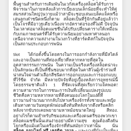
พื้นฐานสำหรับการเดิมพันในเวกัสเครื่องสล็อตได้รับการ
พิจารณาในภายหลังแล้วการเบี่ยงเบนเล็กน้อยที่จะทำให้คู่
สมรสส่วนใหญ่วุ่นวายแม้ว่าสามีจะชอบเล่นแบล็คแจ็คหรือ
เล่นลูกเต๋าชนิดหนึ่งก็ตาม
สล็อตเป็นที่รู้จักกันดีอยู่แล้วว่า
เป็นโจรที่มีอาวุธเดียวเนื่องจากอัตราต่อรองที่ไม่ดี
ปัจจุบัน
ในเวลาต่อมาสล็อตแมชชีนได้ปรับเปลี่ยนตารางให้เหมือน
กับเกมภาพยนตร์ที่ได้รับความนิยมอย่างมหาศาลนอก
เหนือจากความสง่างามในวงกว้างที่ฮาร์ดดิสก์ในปัจจุบัน
เป็นสถานประกอบการพนัน
ได้ก่อตั้งขึ้นโดยตรงในการออกกำลังกายที่มีสไตล์
Slot
และอาจเป็นสถานที่ท่องเที่ยวที่หลากหลายที่สุดใน
อุตสาหกรรมการพนัน
ในความเป็นจริงเครื่องสล็อตน่าจะ
เป็นลักษณะที่เป็นที่ชื่นชอบมากที่สุดในคาสิโนผู้เข้าร่วมที่
น่าสนใจผ่านตัวเลือกสีชนิดการออกแบบและการออกแบบ
ที่ไร้ขีด
จำกัด
มีหลายปัจจัยที่อยู่เบื้องหลังการอุทธรณ์นี้
โดยธรรมชาติแล้ว
ที่ชัดเจนที่สุดเรียกว่าแจ็คพอต
1
!
ความสามารถในการชนะการเงินที่เปลี่ยนแปลงรูปแบบ
ชีวิตคือความหลากหลายที่ดึงคนมองโลกในแง่ดีที่
ยาวนานจำนวนมากกลับไปหาเครื่องจักรทั้งชายและหญิง
เดินทางตามวันหยุดพักผ่อนดึงทันทีหลังจากดึงหรือคลิก
หลังจากขับรถเคยพยายามหาหม้อขนาดใหญ่
สีทอง
.
อย่างไรก็ตามสำหรับกิซมอสและเครื่องดนตรีของพวกเขา
สล็อตแมชชีนนั้นเล่นง่ายอย่างมีความสุข
คุณต้องดึงคัน
โยกหรือแม้แต่ในเครื่องจักรที่ทันสมัยกว่าเท่านั้น
นั่น
สล็อต ออนไลน์ ฟรี เครดิต 2019
และบางทีนั่นเป็นเพียง