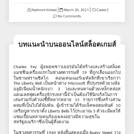
Posted
Rasheed Kidwai
March 20, 2021
Casino
on
No Comments
บทแนะนำบนออนไลน์สล็อตเกมส์
ผู้อพยพชาวเยอรมันได้สร้างและสร้างสล็อต
Charles Fey
แมชชีนเครื่องแรกในช่วงศตวรรษที่
ที่ถูกเลื่อนออกไป
19
ในซานฟรานซิสโก
คอนเทนเนอร์เมทัลลิกที่เขาเรียกว่า
เป็นหน้าต่าง
ที่ปรุงรสด้วยวงล้อ
The Liberty Bell
Microsoft
อลูมิเนียมน้ำหนักเบา
วงและทนทานด้วยเหล็กหล่อส
3
แตนเลสฟุตเครื่องจักรเหล่านี้จำเป็นต้องใช้นิกเกิลในการ
เล่นร่วมกับตัวบ่งชี้ที่หลากหลาย
รายการซึ่งสร้างส่วน
15
ผสมที่เป็นไปได้นับพัน
ผู้เข้าร่วมได้รับแจ็คพอตมหันต์
10
เหรียญหากเขาตั้ง
ไว้ประมาณ
ตัวจะมีผลให้
Liberty Bells
3
แชมเปี้ยนหลายคนร้องเพลงอย่างมีความสุขใน
สหรัฐอเมริกาซึ่งเป็นผู้ที่งดงาม
ในช่วงทศวรรษที่
หลังสิ้นสุดลงเมื่อ
วาง
1940
Bugsy Siegel