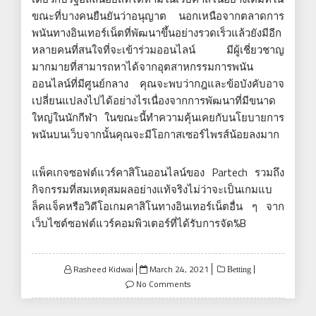
ขณะที่บางคนยืนยันว่าอนุญาต นอกเหนือจากตลาดการ
พนันทางอินเทอร์เน็ตที่พัฒนาขึ้นอย่างรวดเร็วแล้วยังมีอีก
หลายคนที่สนใจที่จะเข้าร่วมออนไลน์ มีผู้เชี่ยวชาญ
มากมายที่สามารถหาได้จากอุตสาหกรรมการพนัน
ออนไลน์ที่มีศูนย์กลาง คุณจะพบว่ากฎและข้อบังคับอาจ
เปลี่ยนแปลงไปได้อย่างไรเนื่องจากการพัฒนาที่มีขนาด
ใหญ่ในนักกีฬา ในขณะนี้ทำความคุ้นเคยกับนโยบายการ
พนันบนเว็บจากนั้นคุณจะมีโอกาสเซอร์ไพรส์น้อยลงมาก
แพ็คเกจซอฟต์แวร์คาสิโนออนไลน์ของ Partech รวมถึง
กิจกรรมที่สมเหตุสมผลอย่างแท้จริงไม่ว่าจะเป็นเกมแบ
ล็คแจ็คหรือวิดีโอเกมคาสิโนทางอินเทอร์เน็ตอื่น ๆ จาก
เว็บไซต์ซอฟต์แวร์คอมพิวเตอร์ที่ได้รับการจัด%B
Posted
Rasheed Kidwai
March 24, 2021
Betting
on
No Comments