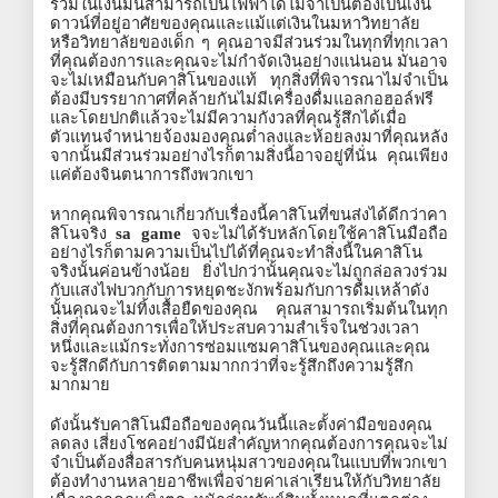
ร่วมในเงินมันสามารถเป็นไฟฟ้าได้ไม่จำเป็นต้องเป็นเงิน
ดาวน์ที่อยู่อาศัยของคุณและแม้แต่เงินในมหาวิทยาลัย
หรือวิทยาลัยของเด็ก
ๆ
คุณอาจมีส่วนร่วมในทุกที่ทุกเวลา
ที่คุณต้องการและคุณจะไม่กำจัดเงินอย่างแน่นอน
มันอาจ
จะไม่เหมือนกับคาสิโนของแท้
ทุกสิ่งที่พิจารณาไม่จำเป็น
ต้องมีบรรยากาศที่คล้ายกันไม่มีเครื่องดื่มแอลกอฮอล์ฟรี
และโดยปกติแล้วจะไม่มีความกังวลที่คุณรู้สึกได้เมื่อ
ตัวแทนจำหน่ายจ้องมองคุณต่ำลงและห้อยลงมาที่คุณหลัง
จากนั้นมีส่วนร่วมอย่างไรก็ตามสิ่งนี้อาจอยู่ที่นั่น
คุณเพียง
แค่ต้องจินตนาการถึงพวกเขา
หากคุณพิจารณาเกี่ยวกับเรื่องนี้คาสิโนที่ขนส่งได้ดีกว่าคา
สิโนจริง
sa game
จจะไม่ได้รับหลักโดยใช้คาสิโนมือถือ
อย่างไรก็ตามความเป็นไปได้ที่คุณจะทำสิ่งนี้ในคาสิโน
จริงนั้นค่อนข้างน้อย
ยิ่งไปกว่านั้นคุณจะไม่ถูกล่อลวงร่วม
กับแสงไฟบวกกับการหยุดชะงักพร้อมกับการดื่มเหล้าดัง
นั้นคุณจะไม่ทิ้งเสื้อยืดของคุณ
คุณสามารถเริ่มต้นในทุก
สิ่งที่คุณต้องการเพื่อให้ประสบความสำเร็จในช่วงเวลา
หนึ่งและแม้กระทั่งการซ่อมแซมคาสิโนของคุณและคุณ
จะรู้สึกดีกับการติดตามมากกว่าที่จะรู้สึกถึงความรู้สึก
มากมาย
ดังนั้นรับคาสิโนมือถือของคุณวันนี้และตั้งค่ามือของคุณ
ลดลง
เสี่ยงโชคอย่างมีนัยสำคัญหากคุณต้องการคุณจะไม่
จำเป็นต้องสื่อสารกับคนหนุ่มสาวของคุณในแบบที่พวกเขา
ต้องทำงานหลายอาชีพเพื่อจ่ายค่าเล่าเรียนให้กับวิทยาลัย