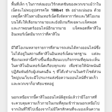
พื้นที่เล็ก ๆ ในการส่งมอบเวิร์กสเตชันของพวกเขาแม้ว่าใน
เน็ตจะไม่พบอุปสรรคใด
188bet th
อย่างแน่นอน ด้วย
เหตุนี้คาสิโนทางอินเทอร์เน็ตจึงจัดหาการ์ดและวิดีโอเกม
บนโต๊ะให้เลือกมากมายและยังมีเกมรีลเฉพาะแจ็คพอต
และภาพยนตร์ออนไลน์อีกมากมาย แจ็คพอตที่คาสิโน
อินเทอร์เน็ตมีมากกว่าที่คาสิโน
มีวิดีโอเกมหลายรายการที่สามารถเล่นได้ทางออนไลน์ซึ่ง
ไม่ได้อยู่ในสถานที่คาสิโนอินเทอร์เน็ตมาตรฐาน แต่ละ
ชื่อเกมเหล่านี้สร้างขึ้นเพื่อเลียนแบบกิจกรรมที่คุณจะเห็น
ในคาสิโนอินเทอร์เน็ตเกือบทุกแห่ง เพื่อช่วยให้นักพนันมี
ปฏิสัมพันธ์กับผู้เล่นคนอื่น ๆ ที่โต๊ะทำงานในครัวไซต์ส่วน
ใหญ่บนเว็บจะมีโปรแกรมส่งข้อความออนไลน์ที่รวดเร็ว
และพวกเขาก็อาศัยแชทอยู่
นอกเหนือจากนี้คาสิโนออนไลน์พิสูจน์แล้วว่ามีโอกาสที่
จะควบคุมความเร็วภายในเกมที่คุณเข้าร่วมนอกเหนือไป
จากเงินที่ใช้ไปเนื่องจากไม่มีใครสักคนที่จะมองเห็นความ