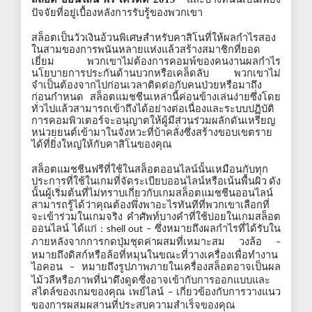
–
ปัจจัยที่อยู่เบื้องหลังการรับรู้ของพวกเขา
สล็อตเป็นวัวเงินอ้วนพิเศษสำหรับคาสิโนที่ให้ผลกำไรสอง
ในสามของการพนันหลายแห่งแล้วสร้างสมาชิกที่ยอด
เยี่ยม
พวกเขาไม่ต้องการคอมพ์ของคนงานผลกำไร
นโยบายการประกันด้านบวกหรือเคล็ดลับ
พวกเขาไม่
จำเป็นต้องจากไปก่อนเวลาติดต่อกับคนป่วยหรือมาถึง
ก่อนกำหนด
สล็อตแมชชีนเหล่านี้ค่อนข้างเล่นง่ายซึ่งโดย
ทั่วไปแล้วสามารถเข้าถึงได้อย่างต่อเนื่องและระบบปฏิบัติ
การคอมพิวเตอร์จะอนุญาตให้ผู้มีส่วนร่วมผลักดันเหรียญ
หน่วยยนต์เข้ามาในจังหวะที่บ้าคลั่งซึ่งสร้างขอบเขตราย
ได้ที่ยิ่งใหญ่ให้กับคาสิโนของคุณ
สล็อตแมชชีนฟรีที่ใช้ในสล็อตออนไลน์นั้นเหมือนกับทุก
ประการที่ใช้ในเกมที่จัดระเบียบออนไลน์หรือเน้นพื้นผิว
ดัง
นั้นผู้เริ่มต้นที่ไม่ทราบเกี่ยวกับเกมสล็อตแมชชีนออนไลน์
สามารถรู้ได้ว่าคุณต้องพึ่งพาอะไรทันทีที่พวกเขาเลือกที่
จะเข้าร่วมในเกมจริง
คำศัพท์บางคำที่ใช้บ่อยในเกมสล็อต
ออนไลน์
ได้แก่
ซึ่งหมายถึงผลกำไรที่ได้รับใน
: shell out –
ภายหลังจากการกดปุ่มชุดค่าผสมที่เหมาะสม
วงล้อ
–
หมายถึงดิสก์หรือล้อที่หมุนในขณะที่วางเครื่องเพื่อทำงาน
ไอคอน
หมายถึงรูปภาพภายในเครื่องสล็อตอาจเป็นผล
–
ไม้วลีหรือภาพที่น่าดึงดูดซึ่งอาจเข้ากับการออกแบบและ
สไตล์ของเกมของคุณ
เพย์ไลน์
เกี่ยวข้องกับการวางแนว
–
ของการผสมผสานที่ประสบความสำเร็จของคุณ