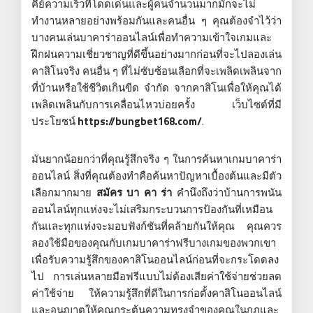
คีย์ความเร็วที่โดดเด่นและผู้คนจำนวนมากมักจะไม่
ทำงานหลายอย่างพร้อมกันและคนอื่น ๆ คุณต้องจำไว้ว่า
บางคนเล่นบาคาร่าออนไลน์เพื่อทำความเข้าใจเกมและ
ฝึกฝนความเชี่ยวชาญที่ดีขึ้นอย่างมากก่อนที่จะไปลองเล่น
คาสิโนจริง คนอื่น ๆ ที่ไม่ซับซ้อนเลือกที่จะเพลิดเพลินจาก
ที่บ้านหรือใช้ชีวิตเกินขีด จำกัด จากคาสิโนเพื่อให้คุณได้
เพลิดเพลินกับการเคลื่อนไหวบ่อยครั้ง เว็บไซต์ที่มี
ประโยชน์
https://bungbet168.com/
.
มันยากน้อยกว่าที่คุณรู้สึกจริง ๆ ในการค้นหาเกมบาคาร่า
ออนไลน์ สิ่งที่คุณต้องทำคือค้นหาปัญหาเบื้องต้นและมีตัว
เลือกมากมาย
สมัคร บา คา ร่า
คำนึงถึงว่าบ้านการพนัน
ออนไลน์ทุกแห่งจะไม่เสริมกระบวนการป้องกันที่เหมือน
กันและทุกแห่งจะมอบฟังก์ชันที่คล้ายกันให้คุณ คุณควร
ลองใช้มือของคุณกับเกมบาคาร่าฟรีบางเกมของพวกเขา
เพื่อรับความรู้สึกของคาสิโนออนไลน์ก่อนที่จะกระโดดลง
ไป การเล่นหลายมือฟรีแบบไม่ต้องเสียค่าใช้จ่ายช่วยลด
ค่าใช้จ่าย ให้ความรู้สึกที่ดีในการก่อตั้งคาสิโนออนไลน์
และอนุญาตให้คุณกระตุ้นความทรงจำของคุณในกฎและ