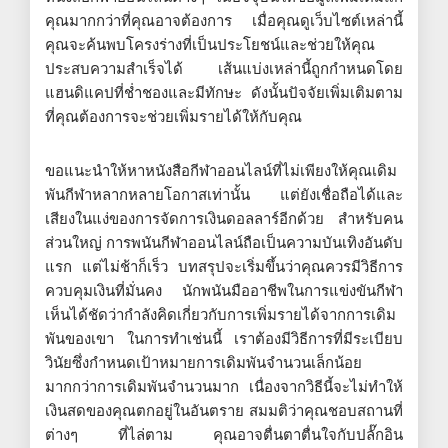
คุณมากกว่าที่คุณอาจต้องการ เมื่อคุณดูเว็บไซต์เหล่านี้
คุณจะค้นพบโครงร่างที่เป็นประโยชน์และช่วยให้คุณ
ประสบความสำเร็จได้ เส้นแบ่งเหล่านี้ถูกกำหนดโดย
แฮนดิแคปที่ช่ำชองและมีทักษะ ดังนั้นปัจจัยเพิ่มเติมตาม
ที่คุณต้องการจะช่วยเพิ่มรายได้ให้กับคุณ
ขอแนะนำให้หาหนังสือกีฬาออนไลน์ที่ไม่เพียงให้คุณเดิม
พันกีฬาหลากหลายโอกาสเท่านั้น แต่ยังเชื่อถือได้และ
เสียงในแง่ของการจัดการเงินดอลลาร์อีกด้วย สำหรับคน
ส่วนใหญ่ การพนันกีฬาออนไลน์ถือเป็นความบันเทิงอันดับ
แรก แต่ไม่ช้าก็เร็ว บทสรุปจะเริ่มขึ้นว่าคุณควรมีวิธีการ
ควบคุมเงินที่มั่นคง นักพนันมืออาชีพในการแข่งขันกีฬา
เห็นได้ชัดว่ากำลังคิดเกี่ยวกับการเพิ่มรายได้จากการเดิม
พันของเขา ในการทำเช่นนี้ เราต้องมีวิธีการที่มีระเบียบ
วินัยซึ่งกำหนดเป้าหมายการเดิมพันจำนวนเล็กน้อย
มากกว่าการเดิมพันจำนวนมาก เนื่องจากวิธีนี้จะไม่ทำให้
เงินสดของคุณตกอยู่ในอันตราย สมมติว่าคุณชอบสถานที่
ต่างๆ ที่ไล่ตาม คุณอาจตื่นตาตื่นใจกับปลั๊กอิน