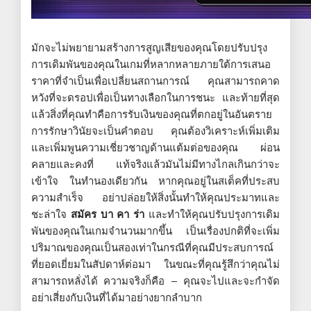
มักจะไม่พยายามสร้างการสูญเสียของคุณโดยปรับปรุง
การเดิมพันของคุณในเกมที่หลากหลายภายใต้การเสนอ
ราคาที่จำเป็นเพื่อเปลี่ยนสถานการณ์ คุณสามารถคาด
หวังที่จะดรอปเพื่อเป็นทางเลือกในการชนะ และท้ายที่สุด
แล้วสิ่งที่คุณทำคือการรับเงินของคุณที่ตกอยู่ในอันตราย
การรักษาวินัยจะเป็นคำตอบ คุณต้องวิเคราะห์เพิ่มเติม
และเพิ่มพูนความเชี่ยวชาญด้านแต้มต่อของคุณ ผ่อน
คลายและคงที่ แท้จริงแล้วมันไม่มีทางไกลเกินกว่าจะ
เข้าใจ ในทำนองเดียวกัน หากคุณอยู่ในสเต็คที่ประสบ
ความสำเร็จ อย่าปล่อยให้สิ่งนั้นทำให้คุณประมาทและ
ชะล่าใจ
สมัคร บา คา ร่า
และทำให้คุณปรับปรุงการเดิม
พันของคุณในเกมจำนวนมากขึ้น เป็นเรื่องปกติที่จะเพิ่ม
ปริมาณของคุณเป็นสองเท่าในกรณีที่คุณมีประสบการณ์
ที่ยอดเยี่ยมในสัปดาห์ต่อมา ในขณะที่คุณรู้สึกว่าคุณไม่
สามารถหลั่งได้ ความจริงก็คือ – คุณจะไปและจะกำจัด
อย่าเสี่ยงกับเงินที่ได้มาอย่างยากลำบาก