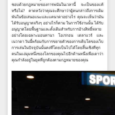
ชอบด้วยกฎหมายของการพนันในเวลานี้ จะเป็นของแท้
หรือไม่? คาดหวังว่าคุณจะศึกษาว่าผู้คนกล่าวถึงการเดิม
พันในข้อเสนอแนะและแคนาดาอย่างไร คุณจะเห็นว่ามัน
ได้รับอนุญาตจริงๆ อย่างไรก็ตาม ในการใช้งานนั้น ได้รับ
อนุญาตโดยพื้นฐานและดั้งเดิมสำหรับการอ้างสิทธิ์หลาย
อย่างโดยเฉพาะมอนทานา โอเรกอน เดลาแวร์ และ
เนวาดา วันนี้พร้อมกับการขยายตัวของการเติบโตของเว็บ
การเล่นในปัจจุบันนั้นคงที่โดยเป็นไปได้โดยสิ้นเชิงที่ทุก
คนในแง่มุมหนึ่งของโลกของคุณไปอีกด้านหนึ่งเพื่อเดาว่า
คุณกำลังอยู่ในยุคที่ถูกต้องตามกฎหมายของคุณ