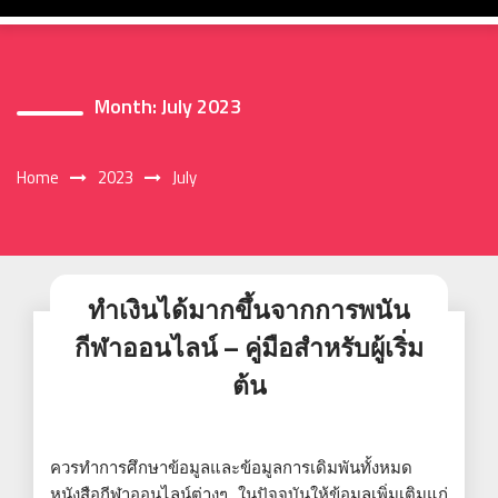
Month:
July 2023
Home
2023
July
ทำเงินได้มากขึ้นจากการพนัน
กีฬาออนไลน์ – คู่มือสำหรับผู้เริ่ม
ต้น
ควรทำการศึกษาข้อมูลและข้อมูลการเดิมพันทั้งหมด
หนังสือกีฬาออนไลน์ต่างๆ ในปัจจุบันให้ข้อมูลเพิ่มเติมแก่