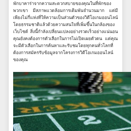
พักบาคาร่าจากความสะดวกสบายของคุณในที่พักของ
พวกเขา มีสภาพแวดล้อมการเดิมพันจำนวนมาก แต่มี
เพียงไม่กี่แห่งที่ให้ความเป็นส่วนตัวของวิดีโอเกมออนไลน์
โดยธรรมชาติแล้วด้วยความสนใจที่เพิ่มขึ้นในกล้องของ
เว็บไซต์ สิ่งนี้กำลังเปลี่ยนแปลงอย่างรวดเร็วอย่างแน่นอน
คุณยังคงต้องการตัวเลือกในการไม่เปิดเผยตัวตน แต่คุณ
จะมีตัวเลือกในการค้นหาและรับชมโดยทุกคนทั่วโลกที่
ต้องการสมัครรับข้อมูลจากโครงการวิดีโอเกมออนไลน์
ของคุณ