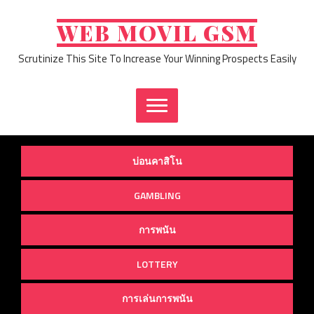
Skip
to
WEB MOVIL GSM
content
Scrutinize This Site To Increase Your Winning Prospects Easily
บ่อนคาสิโน
GAMBLING
การพนัน
LOTTERY
การเล่นการพนัน