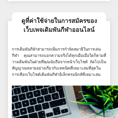
ดูที่ค่าใช้จ่ายในการสมัครของ
เว็บเพจเดิมพันกีฬาออนไลน์
การเดิมพันกีฬาสามารถเพิ่มการกำจัดสมาธิในการเล่น
กีฬา คุณสามารถบอกความจริงได้ทุกเมื่อเมื่อใดก็ตามที่
วางเดิมพันในฝ่ายที่คุณนับถือจากหน้าเว็บไซต์ ถัดไปเป็น
สัญญาณหลายอย่างเกี่ยวกับเทคนิคที่เหมาะสมที่สุดใน
การเลือกเว็บไซต์เดิมพันกีฬาอิเล็กทรอนิกส์ที่เหมาะสม