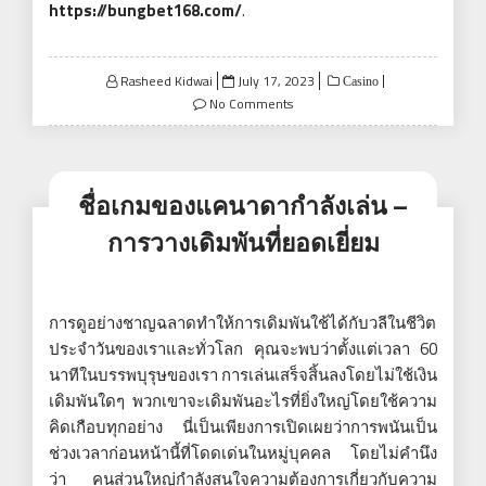
https://bungbet168.com/
.
Posted
Rasheed Kidwai
July 17, 2023
Casino
on
No Comments
ชื่อเกมของแคนาดากำลังเล่น –
การวางเดิมพันที่ยอดเยี่ยม
การดูอย่างชาญฉลาดทำให้การเดิมพันใช้ได้กับวลีในชีวิต
ประจำวันของเราและทั่วโลก คุณจะพบว่าตั้งแต่เวลา 60
นาทีในบรรพบุรุษของเรา การเล่นเสร็จสิ้นลงโดยไม่ใช้เงิน
เดิมพันใดๆ พวกเขาจะเดิมพันอะไรที่ยิ่งใหญ่โดยใช้ความ
คิดเกือบทุกอย่าง นี่เป็นเพียงการเปิดเผยว่าการพนันเป็น
ช่วงเวลาก่อนหน้านี้ที่โดดเด่นในหมู่บุคคล โดยไม่คำนึง
ว่า คนส่วนใหญ่กำลังสนใจความต้องการเกี่ยวกับความ