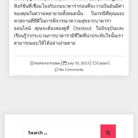
ฟังก์ชั่นที่เชื่อมโยงกับเกมบาคาร่าก่อนที่จะวางเงินอันมีค่า
ของคุณในความพยายามทั้งหมดนั้น ในกรณีที่คุณมอง
หาสถานที่ที่ดีในการพิจารณาความสุขจากบาคาร่า
ออนไลน์ คุณจะต้องลองดูที่ Checkout ในปัจจุบันและ
เรียนรู้ว่ากระบวนการบาคาร่ามีชีวิตที่น่าประทับใจนั้นเรา
สามารถมอบให้ได้อย่างง่ายดาย
Posted
Rasheed Kidwai
July 10, 2023
Casino
on
No Comments
Search
Search
for: