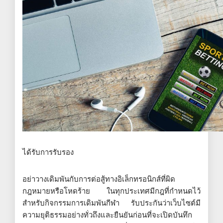
ได้รับการรับรอง
อย่าวางเดิมพันกับการต่อสู้ทางอิเล็กทรอนิกส์ที่ผิด
กฎหมายหรือโหดร้าย ในทุกประเทศมีกฎที่กำหนดไว้
สำหรับกิจกรรมการเดิมพันกีฬา รับประกันว่าเว็บไซต์มี
ความยุติธรรมอย่างทั่วถึงและยืนยันก่อนที่จะเปิดบันทึก