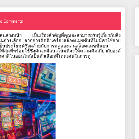
o Comments
ล่นล่วงหน้า
เป็นเรื่องสำคัญที่คุณจะสามารถรับรู้เกี่ยวกับสิ่ง
าในการเลือก
จากการคิดถึงเครื่องสล็อตแมชชีนที่ไม่มีค่าใช้จ่าย
ที่เป็นประโยชน์ซึ่งคล้ายกับการทดลองเล่นสล็อตแมชชีนบน
ดีที่สุดที่พร้อมใช้ซึ่งมักจะมีแนวโน้มที่จะให้ความคิดเกี่ยวกับองค์
คาสิโนออนไลน์เป็นตัวเลือกที่โดดเด่นในการดู