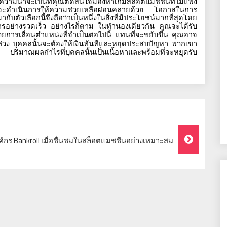
นความน่าจะเป็นที่คุณตัดสินใจมองหาเกมสล็อตแมชชีนที่ไม่แพง
ที่จะดำเนินการให้ความช่วยเหลือผ่อนคลายด้วย
โอกาสในการ
ากับตัวเลือกนี้จึงถือว่าเป็นหนึ่งในสิ่งที่มีประโยชน์มากที่สุดโดย
ารอย่างรวดเร็ว
อย่างไรก็ตาม
ในทำนองเดียวกัน
คุณจะได้รับ
ารเลื่อนตำแหน่งที่จำเป็นต่อไปนี้
แทนที่จะขยับขึ้น
คุณอาจ
่วง
บุคคลนั้นจะต้องให้เงินทันทีและหยุดประสบปัญหา
พวกเขา
ปริมาณผลกำไรที่บุคคลนั้นเป็นเนื้อหาและพร้อมที่จะหยุดรับ
ค์กร Bankroll เมื่อชื่นชมในสล็อตแมชชีนอย่างเหมาะสม