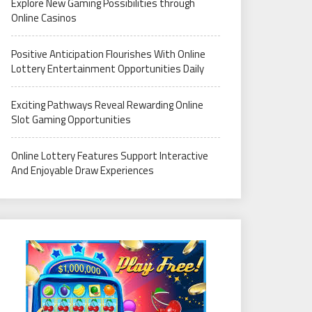
Explore New Gaming Possibilities through
Online Casinos
Positive Anticipation Flourishes With Online
Lottery Entertainment Opportunities Daily
Exciting Pathways Reveal Rewarding Online
Slot Gaming Opportunities
Online Lottery Features Support Interactive
And Enjoyable Draw Experiences