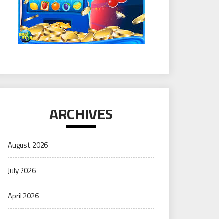
ARCHIVES
August 2026
July 2026
April 2026