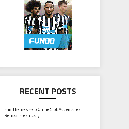
RECENT POSTS
Fun Themes Help Online Slot Adventures
Remain Fresh Daily