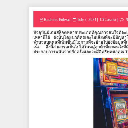
Posted
Rasheed Kidwai
July 3, 2021
Casino
N
on
ปัจจุบันมีเกมสล็อตหลายประเภทที่คุณอาจสนใจที่จะเ
เหล่านี้ได้
ดังนั้นโดยปกติคุณจะไม่เสี่ยงที่จะมีปัญห
จำนวนบุคคลที่เพิ่มขึ้นมีโอกาสที่จะย้ายไปยังข้อมูล
เน็ต
สิ่งนี้สามารถเป็นไปได้ในหมู่ลูกค้าที่คาดหวังที่
ประกอบการพนันจากอีกครั้งและจะมีอิทธิพลต่อคุณว่า