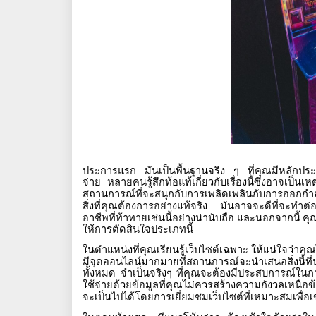
ประการแรก
มันเป็นพื้นฐานจริง
ๆ
ที่คุณมีหลักประ
จ่าย
หลายคนรู้สึกท้อแท้เกี่ยวกับเรื่องนี้ซึ่งอาจเป็น
สถานการณ์ที่จะสนุกกับการเพลิดเพลินกับการออกกำล
สิ่งที่คุณต้องการอย่างแท้จริง
มันอาจจะดีที่จะทำต่อ
อาชีพที่ท้าทายเช่นนี้อย่างน่านับถือ
และนอกจากนี้
คุ
ให้การตัดสินใจประเภทนี้
ในตำแหน่งที่คุณเรียนรู้เว็บไซต์เฉพาะ
ให้แน่ใจว่าคุ
มีจุดออนไลน์มากมายที่สถานการณ์จะนำเสนอสิ่งนี้ที่น่
ทั้งหมด
จำเป็นจริงๆ
ที่คุณจะต้องมีประสบการณ์ในก
ใช้จ่ายด้วยข้อมูลที่คุณไม่ควรสร้างความกังวลเหนือข้
จะเป็นไปได้โดยการเยี่ยมชมเว็บไซต์ที่เหมาะสมเพื่อเข