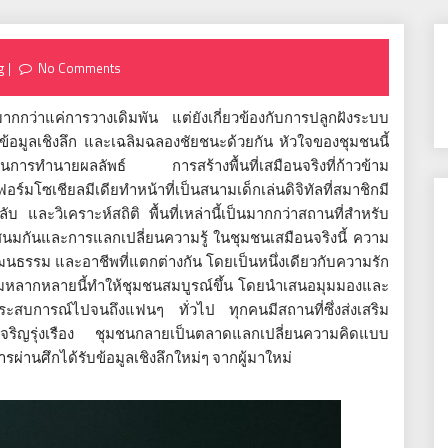
g
No Comments
มากกว่าแค่การวางเดิมพัน แต่ยังเกี่ยวข้องกับการปลูกฝังระบบ
ปันข้อมูลเชิงลึก และเฉลิมฉลองชัยชนะด้วยกัน หัวใจของชุมชนนี้
นในการทำนายผลลัพธ์ การสร้างพื้นที่เสมือนจริงที่ก้าวข้าม
ซเชียลมีเดียทำหน้าที่เป็นสนามเด็กเล่นดิจิทัลที่สมาชิกมี
บ และวิเคราะห์สถิติ พื้นที่เหล่านี้เป็นมากกว่าสถานที่สำหรับ
มกันและการแลกเปลี่ยนความรู้ ในชุมชนเสมือนจริงนี้ ความ
ัฒนธรรม และอาชีพที่แตกต่างกัน โดยเป็นหนึ่งเดียวกับความรัก
มหลากหลายนี้ทำให้ชุมชนสมบูรณ์ขึ้น โดยนำเสนอมุมมองและ
กประสบการณ์ไปจนถึงแฟนๆ ทั่วไป ทุกคนมีสถานที่ซึ่งส่งเสริม
นจะเจริญรุ่งเรือง ชุมชนกลายเป็นตลาดแลกเปลี่ยนความคิดแบบ
ผ่านศึกได้รับข้อมูลเชิงลึกใหม่ๆ จากผู้มาใหม่