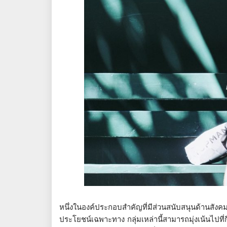
หนึ่งในองค์ประกอบสำคัญที่มีส่วนสนับสนุนด้านสัง
ประโยชน์เฉพาะทาง กลุ่มเหล่านี้สามารถมุ่งเน้นไปที่