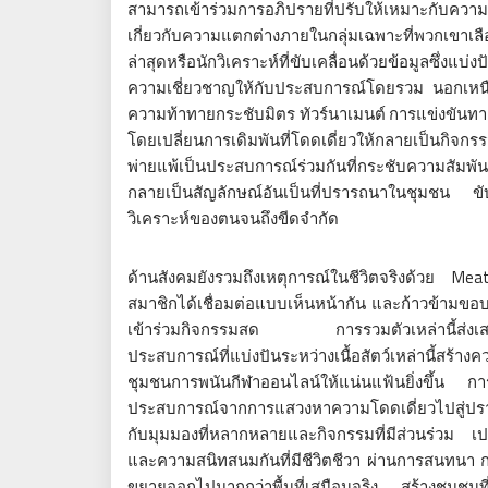
สามารถเข้าร่วมการอภิปรายที่ปรับให้เหมาะกับควา
เกี่ยวกับความแตกต่างภายในกลุ่มเฉพาะที่พวกเขาเลือ
ล่าสุดหรือนักวิเคราะห์ที่ขับเคลื่อนด้วยข้อมูลซึ่ง
ความเชี่ยวชาญให้กับประสบการณ์โดยรวม นอกเหนือ
ความท้าทายกระชับมิตร ทัวร์นาเมนต์ การแข่งขันทา
โดยเปลี่ยนการเดิมพันที่โดดเดี่ยวให้กลายเป็นกิ
พ่ายแพ้เป็นประสบการณ์ร่วมกันที่กระชับความสัมพั
กลายเป็นสัญลักษณ์อันเป็นที่ปรารถนาในชุมชน ขับ
วิเคราะห์ของตนจนถึงขีดจำกัด
ด้านสังคมยังรวมถึงเหตุการณ์ในชีวิตจริงด้วย M
สมาชิกได้เชื่อมต่อแบบเห็นหน้ากัน และก้าวข้ามขอบเ
เข้าร่วมกิจกรรมสด การรวมตัวเหล่านี้ส่งเสริม
ประสบการณ์ที่แบ่งปันระหว่างเนื้อสัตว์เหล่านี้สร้า
ชุมชนการพนันกีฬาออนไลน์ให้แน่นแฟ้นยิ่งขึ้น ก
ประสบการณ์จากการแสวงหาความโดดเดี่ยวไปสู่ปราก
กับมุมมองที่หลากหลายและกิจกรรมที่มีส่วนร่วม เป
และความสนิทสนมกันที่มีชีวิตชีวา ผ่านการสนทนา การแ
ขยายออกไปมากกว่าพื้นที่เสมือนจริง สร้างชุมชนท