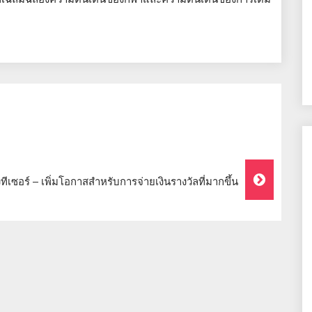
ทีเซอร์ – เพิ่มโอกาสสำหรับการจ่ายเงินรางวัลที่มากขึ้น