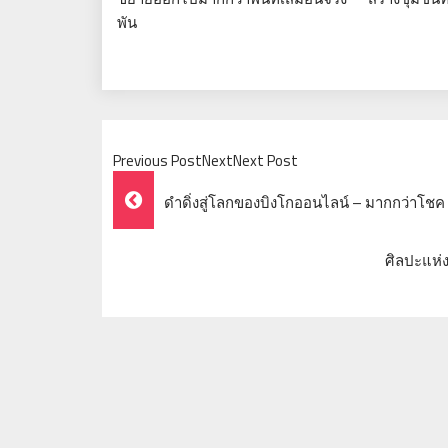
พัน
Previous PostNextNext Post
Post
ดำดิ่งสู่โลกของบิงโกออนไลน์ – มากกว่าโชค
Navigation
ศิลปะแห่ง