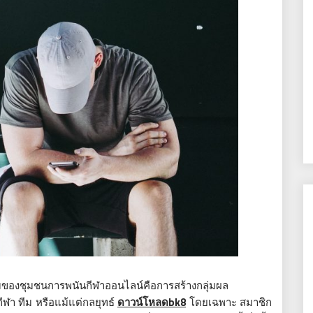
คมของชุมชนการพนันกีฬาออนไลน์คือการสร้างกลุ่มผล
กีฬา ทีม หรือแม้แต่กลยุทธ์
ดาวน์โหลดbk8
โดยเฉพาะ สมาชิก