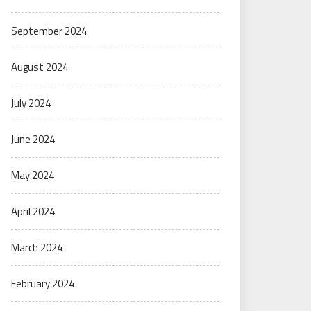
September 2024
August 2024
July 2024
June 2024
May 2024
April 2024
March 2024
February 2024