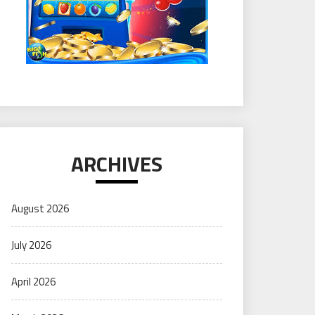
ARCHIVES
August 2026
July 2026
April 2026