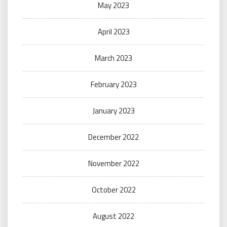
May 2023
April 2023
March 2023
February 2023
January 2023
December 2022
November 2022
October 2022
August 2022