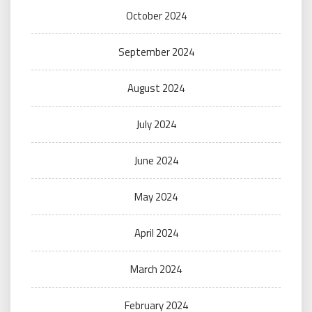
October 2024
September 2024
August 2024
July 2024
June 2024
May 2024
April 2024
March 2024
February 2024