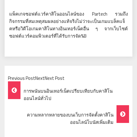
แพ็คเกจซอฟต์แวร์คาสิโนออนไลน์ของ Partech รวมถึง
กิจกรรมที่สมเหตุสมผลอย่างแท้จริงไม่ว่าจะเป็นเกมแบล็คแจ็
คหรือวิดีโอเกมคาสิโนทางอินเทอร์เน็ตอื่น ๆ จากเว็บไซต์
ซอฟต์แวร์คอมพิวเตอร์ที่ได้รับการจัด%B
Previous PostNextNext Post
Post
การพนันบนอินเทอร์เน็ตเปรียบเทียบกับคาสิโน
Navigation
ออนไลน์ทั่วไป
ความหลากหลายของบนเว็บการจัดตั้งคาสิโน
ออนไลน์โบนัสเพิ่มเติม