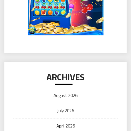
ARCHIVES
August 2026
July 2026
April 2026