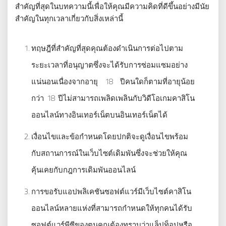
สำคัญที่สุดในบทความนี้เพื่อให้คุณมีความคิดที่ดีขึ้นอย่างมีนัย
สำคัญในทุกเวลาเกี่ยวกับสิ่งเหล่านี้
ทฤษฎีที่สำคัญที่สุดคุณต้องดำเนินการต่อไปตาม
ระยะเวลาที่อนุญาตซึ่งจะได้รับการซ่อมแซมอย่าง
แน่นอนเนื่องจากอายุ 18 ปีคนใดก็ตามที่อายุน้อย
กว่า 18 ปีไม่สามารถเพลิดเพลินกับวิดีโอเกมคาสิโน
ออนไลน์ทางอินเทอร์เน็ตบนอินเทอร์เน็ตได้
เงื่อนไขและข้อกำหนดโดยปกติจะดูเงื่อนไขพร้อม
กับสถานการณ์ในเว็บไซต์เดิมพันซึ่งจะช่วยให้คุณ
คุ้นเคยกับกฎการเดิมพันออนไลน์
การขอรับแอปพลิเคชันซอฟต์แวร์มีเว็บไซต์คาสิโน
ออนไลน์หลายแห่งที่สามารถกำหนดให้ทุกคนได้รับ
ซอฟต์แวร์พีซีของตนคุณต้องทราบว่าแล็ปท็อปหรือ