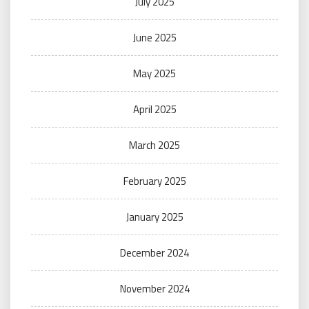
July 2025
June 2025
May 2025
April 2025
March 2025
February 2025
January 2025
December 2024
November 2024