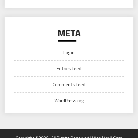
META
Log in
Entries feed
Comments feed
WordPress.org