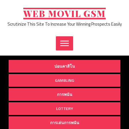
Skip
to
WEB MOVIL GSM
content
Scrutinize This Site To Increase Your Winning Prospects Easily
บ่อนคาสิโน
GAMBLING
การพนัน
LOTTERY
การเล่นการพนัน