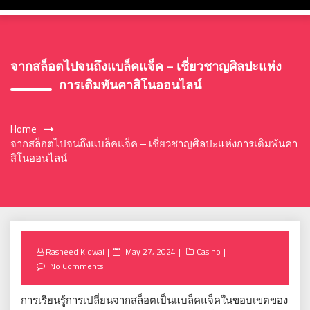
จากสล็อตไปจนถึงแบล็คแจ็ค – เชี่ยวชาญศิลปะแห่ง
การเดิมพันคาสิโนออนไลน์
Home
จากสล็อตไปจนถึงแบล็คแจ็ค – เชี่ยวชาญศิลปะแห่งการเดิมพันคา
สิโนออนไลน์
Posted
Rasheed Kidwai
May 27, 2024
Casino
on
No Comments
การเรียนรู้การเปลี่ยนจากสล็อตเป็นแบล็คแจ็คในขอบเขตของ