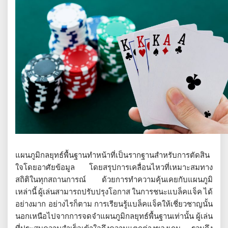
แผนภูมิกลยุทธ์พื้นฐานทำหน้าที่เป็นรากฐานสำหรับการตัดสิน
ใจโดยอาศัยข้อมูล โดยสรุปการเคลื่อนไหวที่เหมาะสมทาง
สถิติในทุกสถานการณ์ ด้วยการทำความคุ้นเคยกับแผนภูมิ
เหล่านี้ ผู้เล่นสามารถปรับปรุงโอกาส ในการชนะแบล็คแจ็ค ได้
อย่างมาก อย่างไรก็ตาม การเรียนรู้แบล็คแจ็คให้เชี่ยวชาญนั้น
นอกเหนือไปจากการจดจำแผนภูมิกลยุทธ์พื้นฐานเท่านั้น ผู้เล่น