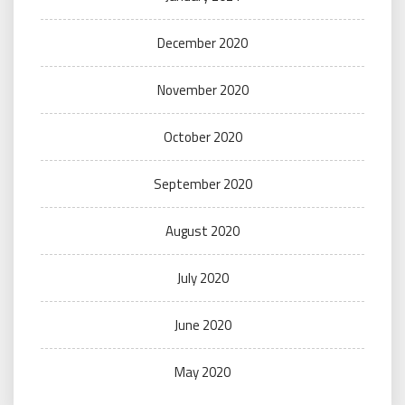
December 2020
November 2020
October 2020
September 2020
August 2020
July 2020
June 2020
May 2020