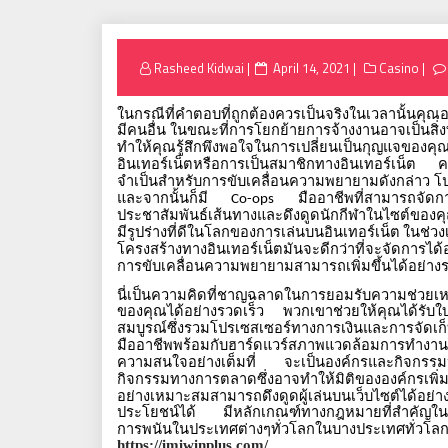
Posted
Rasheed Kidwai
April 14, 2021
Casino
on
ในกรณีที่คำตอบที่ถูกต้องควรเป็นจริงในเวลานั้นคุณอ
มีคนอื่น
ในขณะที่การโยกย้ายการจ้างงานอาจเป็นสิ่ง
ทำให้คุณรู้สึกพึงพอใจในการเปลี่ยนเป็นกุญแจของคุ
อินเทอร์เน็ตหรือการเป็นสมาชิกทางอินเทอร์เน็ต
ค
จำเป็นสำหรับการขับเคลื่อนความพยายามดังกล่าว
โป
และจากนั้นก็มี
มืออาชีพที่สามารถจัดก
Co-ops
ประชาสัมพันธ์เส้นทางและดึงดูดนักกีฬาในไซต์ของค
มีรูปร่างที่ดีในโลกของการเล่นบนอินเทอร์เน็ต
ในช่วงเ
โครงสร้างทางอินเทอร์เน็ตมันจะดีกว่าที่จะจัดการได้
การขับเคลื่อนความพยายามสามารถเพิ่มขึ้นได้อย่างร
นี่เป็นความคิดที่ชาญฉลาดในการยอมรับความช่วยเหล
ของคุณได้อย่างรวดเร็ว
พวกเขาช่วยให้คุณได้รับใบอ
สมบูรณ์ซึ่งรวมโปรเซสเซอร์ทางการเงินและการจัดเก
มืออาชีพพร้อมกับฮาร์ดแวร์สภาพแวดล้อมการทำงาน
ความสนใจอย่างเต็มที่
จะเป็นองค์กรและกิจกรรมห
กิจกรรมทางการตลาดซึ่งอาจทำให้มิติขององค์กรเพิ่มข
อย่างเหมาะสมสามารถดึงดูดผู้เล่นบนเว็บไซต์ได้อย่
ประโยชน์ได้
มีหลักเกณฑ์ทางกฎหมายที่สำคัญใน
การพนันในประเทศต่างๆทั่วโลกในบางประเทศทั่
https://imiwinplus.com/