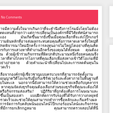
No Comments
าจมีความตั้งใจมากเกินกว่าที่จะคำนึงถึงการโรมมิ่งโดยไม่ต้อง
ทดแทนที่ง่ายกว่า
แต่การเปลี่ยนเป็นองค์กรที่มีวิสัยทัศน์สามารถ
ณเอง
มันเกิดขึ้นมากยิ่งขึ้นเมื่อคุณเลือกที่จะส่งโป๊กเกอร์
วามฝันหลักที่อาจส่งผลกระทบต่อคุณคือการคาดเดาครั้งใหญ่ที่
รดพิจารณาใหม่อีกครั้ง
การลงทุนอาจไม่ใหญ่โตอย่างที่คุณคิด
ารกับการแสวงหาที่ทำงานอีกครั้งของคุณได้ทั้งหมด
คุณต้อง
ุณ
ด้วยผู้เข้าร่วมกิจกรรมที่ผิดปกติประมาณหนึ่งร้อยคนคุณจึง
วลาที่ห่างไกลจากโอกาสที่คุณเลือกเพื่อส่งทางเข้าวิดีโอเกมที่มี
อย่างง่ายดาย
ด้วยคำแนะนำที่เปลี่ยนไปและการลดต้นทุนใน
วดเร็ว
ือจากองค์กรผู้เชี่ยวชาญแบบครบวงจรที่สามารถจัดตั้งงาน
นุญาตวิดีโอเกมรับมือกับเซิร์ฟเวอร์และตั้งค่าภายในพื้นฐานที่
็บในทะเล
นอกจากนี้ยังสามารถให้ความช่วยเหลือกับบุคลากร
หากคุณจัดส่งธุรกิจคุณต้องเลือกส่วนของธุรกิจที่คุณจะต้องให้
รือกิจกรรมส่งเสริม
ปฏิกิริยาที่ถูกต้องคือการโฆษณาและ
?
ึ้นเป็นสองเท่า
แบบฝึกหัดการรับรองที่ได้รับการวางกลยุทธ์
างรวดเร็วและช่วยให้คุณสามารถทำการซื้อหลักและเริ่มสร้างผล
การจัดการกับคลับพนันออนไลน์โป๊กเกอร์ออนไลน์และกิจกรรม
วโลกที่มีการยกเลิกกฎหมาย คุณสามารถตรวจสอบได้ที่นี่