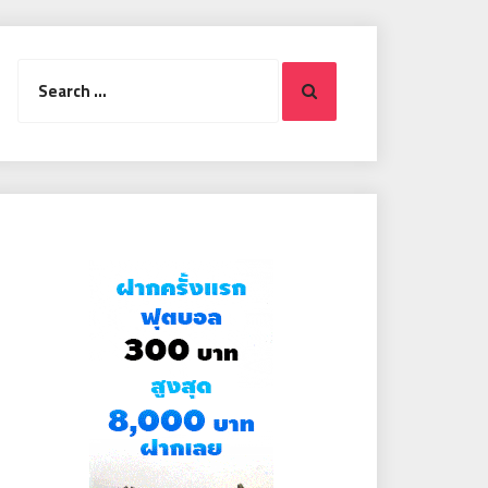
Search
Search
for: