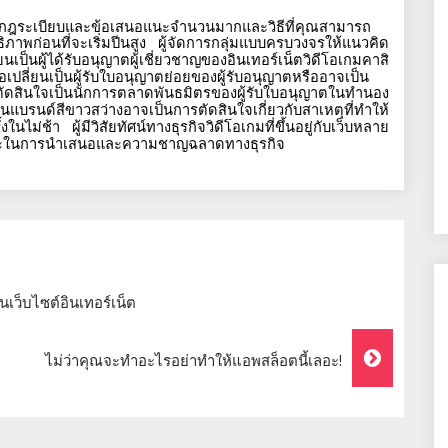
ว่ามีกฎระเบียบและข้อเสนอแนะจำนวนมากและวิธีที่คุณสามารถ
าพก่อนที่จะเริ่มปีนสูง
ผู้จัดการกลุ่มแบบครบวงจรให้แนวคิด
นเป็นผู้ได้รับอนุญาตผู้เชี่ยวชาญของอินเทอร์เน็ตวิดีโอเกมคาสิ
ปลี่ยนเป็นผู้รับใบอนุญาตย่อยของผู้รับอนุญาตหรืออาจเป็น
ะตัดสินใจเป็นนักการตลาดพันธมิตรของผู้รับใบอนุญาตในทำนอง
ันแบรนด์สีขาวสว่างอาจเป็นการตัดสินใจเกี่ยวกับสาเหตุที่ทำให้
งในไม่ช้า
ผู้มีวิสัยทัศน์ทางธุรกิจวิดีโอเกมที่ขึ้นอยู่กับเว็บหลาย
ทักษะในการนำเสนอและความชาญฉลาดทางธุรกิจ
ว็บไซต์อินเทอร์เน็ต
ไม่ว่าคุณจะทำอะไรอย่าทำให้แอพสล็อตนี้เลอะ!