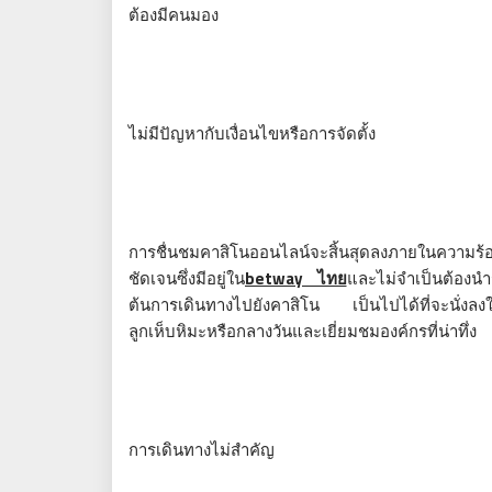
ต้องมีคนมอง
ไม่มีปัญหากับเงื่อนไขหรือการจัดตั้ง
การชื่นชมคาสิโนออนไลน์จะสิ้นสุดลงภายในความร้อน
ชัดเจนซึ่งมีอยู่ใน
betway ไทย
และไม่จำเป็นต้องนำร
ต้นการเดินทางไปยังคาสิโน เป็นไปได้ที่จะนั่งลงใ
ลูกเห็บหิมะหรือกลางวันและเยี่ยมชมองค์กรที่น่าทึ่ง
การเดินทางไม่สำคัญ