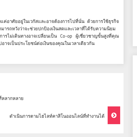
่อาศัยอยู่ในเวกัสและอาจต้องการไปที่นั่น ด้วยการใช้ธุรกิจ
ามารถหวังว่าจะช่วยปกป้องเงินสดและเวลาที่ได้รับความนิยม
ารไม่เดินทางอาจเปลี่ยนเป็น Co-op ผู้เชี่ยวชาญขั้นสูงที่คุณ
ปอาจเป็นประโยชน์ต่อเงินของคุณในเวลาเดียวกัน
สที่หลากหลาย
ดำเนินการตามไฮไลท์คาสิโนออนไลน์ที่ทำงานได้