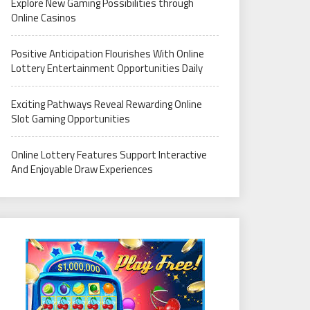
Explore New Gaming Possibilities through
Online Casinos
Positive Anticipation Flourishes With Online
Lottery Entertainment Opportunities Daily
Exciting Pathways Reveal Rewarding Online
Slot Gaming Opportunities
Online Lottery Features Support Interactive
And Enjoyable Draw Experiences