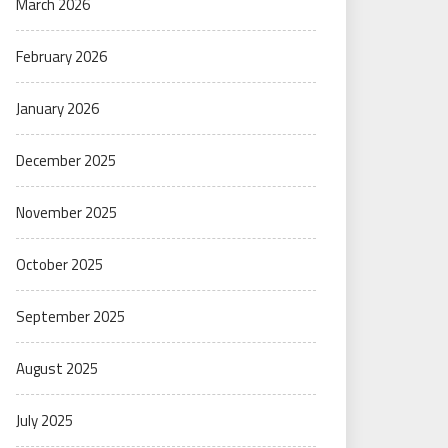
March 2026
February 2026
January 2026
December 2025
November 2025
October 2025
September 2025
August 2025
July 2025