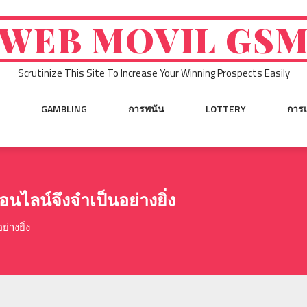
WEB MOVIL GS
Scrutinize This Site To Increase Your Winning Prospects Easily
GAMBLING
การพนัน
LOTTERY
การเ
นไลน์จึงจำเป็นอย่างยิ่ง
่างยิ่ง