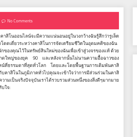
No Comments
่คาสิโนออนไลน์จะมีความแน่นอนอยู่ในวงกว้างฉันรู้สึกว่ารูเล็ต
ามโดดเดี่ยวระหว่างคาสิโนการจัดเตรียมชีวิตในอุดมคติของฉัน
ี่พักของคุณไว้ในทรัพย์สินใหม่ของฉันเพื่อเข้าสู่วงจรของแท้ ด้วย
ขนาดใหญ่ของยุค 90 และหลังจากนั้นไม่นานความอื้อฉาวของ
์ที่ธรรมดาที่สุดทั่วโลก โดยและโดยพื้นฐานการเดิมพันคาสิ
กับคาสิโนในภูมิภาคทั่วไปคุณจะเข้าใจว่าการมีส่วนร่วมในคาสิ
ามเป็นจริงปัจจุบันเราได้รวบรวมส่วนหนึ่งของสิ่งดีๆมากมาย
ับใจ: