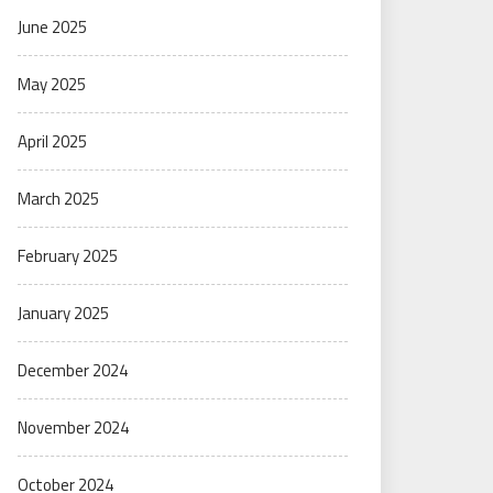
June 2025
May 2025
April 2025
March 2025
February 2025
January 2025
December 2024
November 2024
October 2024