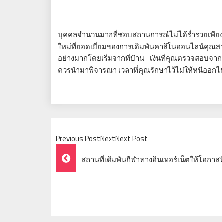
บุคคลจำนวนมากที่ชอบสถานการณ์ไม่ได้ร่ำรวยเพียงแค
ใหม่ที่ยอดเยี่ยมของการเดิมพันคาสิโนออนไลน์คุณส
อย่างมากโดยเริ่มจากที่บ้าน เงินที่คุณตรวจสอบจากก
ควรนำมาพิจารณา เวลาที่คุณรักษาไว้ไม่ให้หนีออกไ
Previous PostNextNext Post
Post
สถานที่เดิมพันกีฬาทางอินเทอร์เน็ตให้โอกา
Navigation