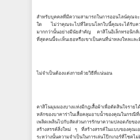
สำหรับบุคคลที่มีความสามารถในการออนไลน์คุณจะต้
ใด ไม่ว่าคุณจะไปที่ใดบนโลกใบนี้คุณจะได้รับคว
มากกว่านั้นอย่างมีนัยสำคัญ คาสิโนอิเล็กทรอนิกส์เ
ที่สุดคนนี้จะเห็นเธอหรือเขาเป็นคนที่น่าหลงใหลแ
ไม่จำเป็นต้องแต่งกายด้วยวิธีที่แน่นอน
คาสิโนมุมมองบางแห่งมีกฎเสื้อผ้าเพื่อตัดสินใจร
หลักของบาคาร่าในเสื้อคลุมอาบน้ำของคุณในกรณี
เพลิดเพลินไปกับสัดส่วนการรักษาความปลอดภัยข
สร้างสรรค์สิ่งใหม่ ๆ ที่สร้างสรรค์ในแบบของคุณ
ระหว่างนั้นความจำเป็นในการเล่นโป๊กเกอร์ที่โชคไ