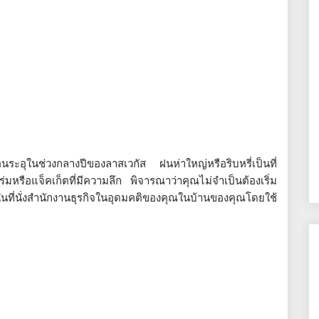
ระอุในช่วงกลางปีของลาสเวกัส ฝนห่าใหญ่หรือริบหรี่เป็นที่
่มหรือแจ็คเก็ตที่มีความลึก พิจารณาว่าคุณไม่จำเป็นต้องเริ่ม
นที่นั่งสำนักงานธุรกิจในอุดมคติของคุณในบ้านของคุณโดยใช้