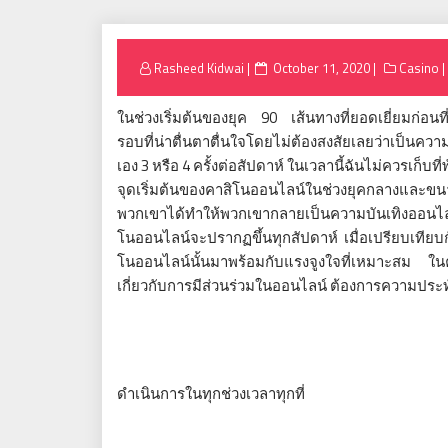
Posted
Rasheed Kidwai
October 11, 2020
Casino
on
ในช่วงเริ่มต้นของยุค 90 เส้นทางที่ยอดเยี่ยมก่อนที
รอบที่น่าตื่นตาตื่นใจโดยไม่ต้องสงสัยเลยว่าเป็นคว
เอง 3 หรือ 4 ครั้งต่อสัปดาห์ ในเวลานี้ฉันไม่ควรเก็บท
จุดเริ่มต้นของคาสิโนออนไลน์ในช่วงยุคกลางและ
พวกเขาได้ทำให้พวกเขากลายเป็นความบันเทิงออนไลน
โนออนไลน์จะปรากฏขึ้นทุกสัปดาห์ เมื่อเปรียบเทียบ
โนออนไลน์นั้นมาพร้อมกับแรงจูงใจที่เหมาะสม ในคว
เกี่ยวกับการมีส่วนร่วมในออนไลน์ ต้องการความประท
ดำเนินการในทุกช่วงเวลาทุกที่