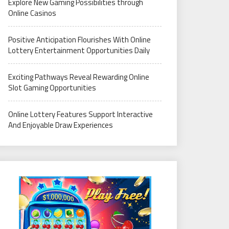
Explore New Gaming Possibilities through
Online Casinos
Positive Anticipation Flourishes With Online
Lottery Entertainment Opportunities Daily
Exciting Pathways Reveal Rewarding Online
Slot Gaming Opportunities
Online Lottery Features Support Interactive
And Enjoyable Draw Experiences