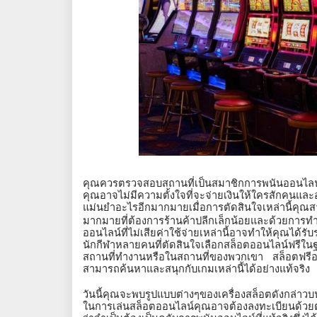
คุณควรตรวจสอบสถานที่เป็นสมาชิกการพนันออนไลน์ต่
คุณอาจไม่มีความตั้งใจที่จะจ่ายเงินให้ใครสักคนและอา
แม่นยำอะไรอีกมากมายเมื่อการตัดสินใจเหล่านี้คุณสา
มากมายที่ต้องการร้านค้าปลีกเล็กน้อยและด้วยการทำเ
ออนไลน์ที่ไม่เสียค่าใช้จ่ายเหล่านี้อาจทำให้คุณได้รั
นักกีฬาหลายคนที่ตัดสินใจเลือกสล็อตออนไลน์ฟรีใ
สถานที่ทำงานหรือในสถานที่ของพวกเขา
สล็อตฟรี
สามารถค้นหาและสนุกกับเกมเหล่านี้ได้อย่างแท้จริง
วันนี้คุณจะพบรูปแบบต่างๆของเครื่องสล็อตดังกล่าวบ
ในการเล่นสล็อตออนไลน์คุณอาจต้องลงทะเบียนด้วยตั