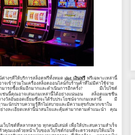
างๆที่ให้บริการสล็อตฟรีทั้งหมด
slot เงินฟรี
ฟรีเฉพาะเหล่านี้
จเข้าร่วมในเครื่องสล็อตออนไลน์กับร้านค้าที่ไม่มีค่าใช้จ่าย
มารถซื้อเพิ่มอีกมากและดำเนินการอีกครั้ง
มีเว็บไซต์
?
ช่นนี้คุณอาจเล่นเกมเหล่านี้ได้อย่างแน่นอน
สล็อตแมชชีน
บรางวัลอันยอดเยี่ยมซึ่งจะได้รับประโยชน์จากเกมเหล่านี้
มี
นฐานะนักปราบความรู้สึกไม่สบายและมีความสุขกับพวกเขาใน
อย่างละเอียดเหล่านี้น่าสนใจและคุ้มค่ามากตามคำแนะนำ
คุณ
นเว็บไซต์ที่หลากหลาย
ทุกคนมีเสน่ห์
เพื่อให้ประสบความสำเร็จ
วคุณเองด้วยหน้าเว็บของเว็บไซต์ก่อนที่จะตรวจสอบให้แน่ใจ