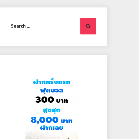
Search
Search
for: