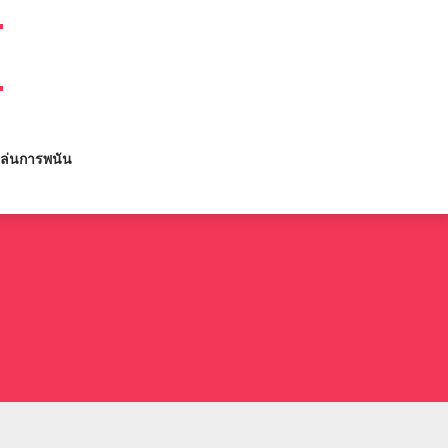
M
ล่นการพนัน