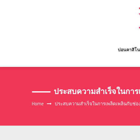
Skip
to
content
บ่อนคาสิโน
ประสบความสำเร็จในการเพ
Home
ประสบความสำเร็จในการเพลิดเพลินกับช่อง