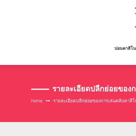
Skip
to
content
บ่อนคาสิโน
รายละเอียดปลีกย่อยของ
Home
รายละเอียดปลีกย่อยของการเล่นคลับคาส