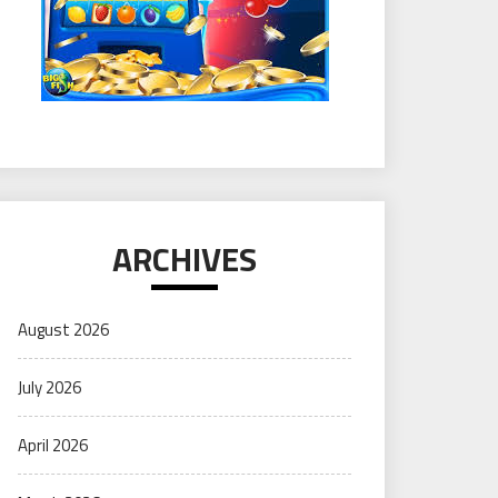
ARCHIVES
August 2026
July 2026
April 2026