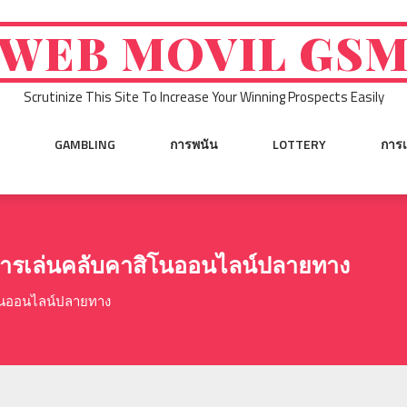
WEB MOVIL GS
Scrutinize This Site To Increase Your Winning Prospects Easily
GAMBLING
การพนัน
LOTTERY
การเ
การเล่นคลับคาสิโนออนไลน์ปลายทาง
ิโนออนไลน์ปลายทาง