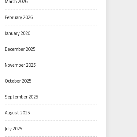
March 2026
February 2026
January 2026
December 2025
November 2025
October 2025
September 2025
August 2025
July 2025