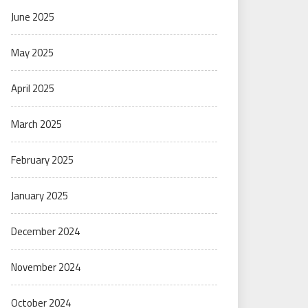
June 2025
May 2025
April 2025
March 2025
February 2025
January 2025
December 2024
November 2024
October 2024