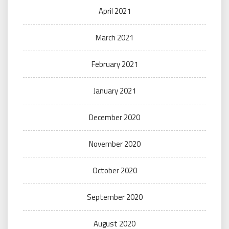
April 2021
March 2021
February 2021
January 2021
December 2020
November 2020
October 2020
September 2020
August 2020