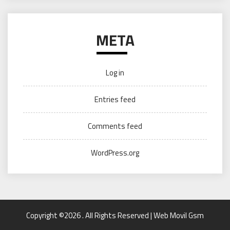
META
Log in
Entries feed
Comments feed
WordPress.org
Copyright ©2026 . All Rights Reserved | Web Movil Gsm