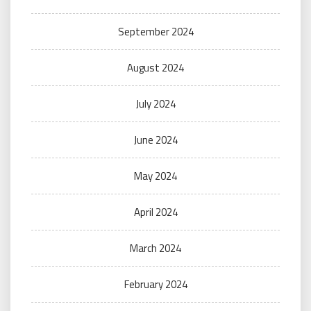
September 2024
August 2024
July 2024
June 2024
May 2024
April 2024
March 2024
February 2024