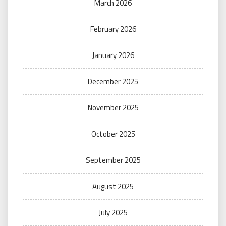
March 2026
February 2026
January 2026
December 2025
November 2025
October 2025
September 2025
August 2025
July 2025