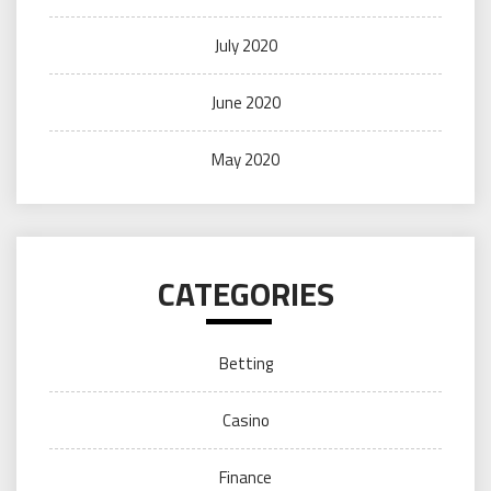
July 2020
June 2020
May 2020
CATEGORIES
Betting
Casino
Finance