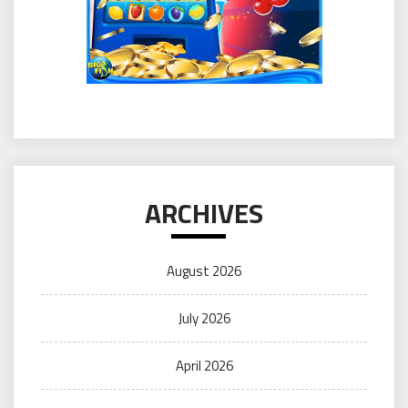
ARCHIVES
August 2026
July 2026
April 2026