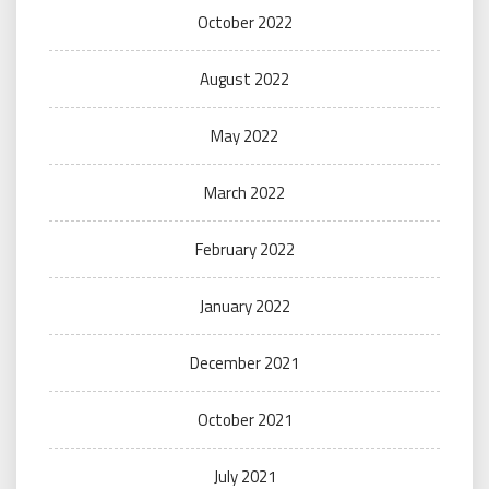
October 2022
August 2022
May 2022
March 2022
February 2022
January 2022
December 2021
October 2021
July 2021