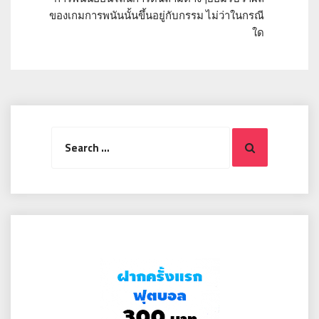
ของเกมการพนันนั้นขึ้นอยู่กับกรรม ไม่ว่าในกรณี
ใด
Search
Search
for: