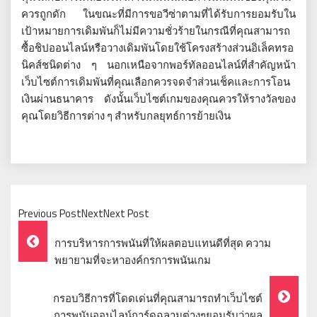
ควรถูกดัก ในขณะที่มีการขอวีซ่าตามที่ได้รับการยอมรับใน
เป้าหมายการเดิมพันก็ไม่มีความชั่วร้ายในกรณีที่คุณสามารถ
ซื้อชิปออนไลน์หรือวางเดิมพันโดยใช้โครงสร้างส่วนอิเล็คทรอ
นิคส์ชนิดต่าง ๆ นอกเหนือจากพอร์ทัลออนไลน์ที่สำคัญหน้า
เว็บไซต์การเดิมพันที่คุณเลือกควรจดจำส่วนเช็คและการโอน
เงินผ่านธนาคาร ดังนั้นเว็บไซต์เกมของคุณควรให้รางวัลของ
คุณโดยวิธีการต่าง ๆ สำหรับกลยุทธ์การย้ายเงิน
Previous PostNextNext Post
Post
การบริหารการพนันที่ให้ผลตอบแทนดีที่สุด ความ
Navigation
พยายามที่จะหาองค์กรการพนันเกม
กรอบวิธีการที่โดดเด่นที่คุณสามารถทำเว็บไซต์
การพนันออนไลน์การ์ดฉลามต่างๆยอมรับว่าผล