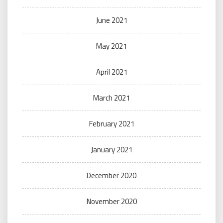
June 2021
May 2021
April 2021
March 2021
February 2021
January 2021
December 2020
November 2020