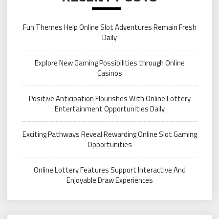
Fun Themes Help Online Slot Adventures Remain Fresh
Daily
Explore New Gaming Possibilities through Online
Casinos
Positive Anticipation Flourishes With Online Lottery
Entertainment Opportunities Daily
Exciting Pathways Reveal Rewarding Online Slot Gaming
Opportunities
Online Lottery Features Support Interactive And
Enjoyable Draw Experiences