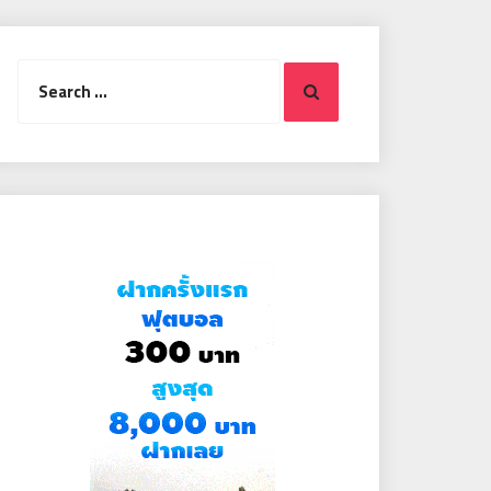
Search
Search
for: