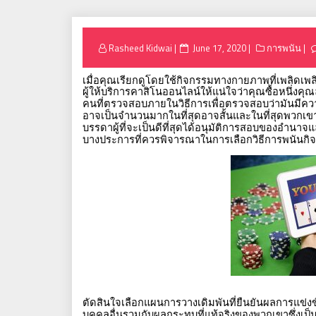
Posted
Rasheed Kidwai
June 17, 2020
การพนัน
on
เมื่อคุณเรียกดูโดยใช้กิจกรรมทางกายภาพที่เพลิดเพลินก
ผู้ให้บริการคาสิโนออนไลน์ให้แน่ใจว่าคุณซื้อหนึ่งค
คนที่ตรวจสอบภายในวิธีการเพื่อตรวจสอบว่ามันมีความเ
อาจเป็นจำนวนมากในที่สุดอาจสั้นและในที่สุดพวกเขามัก
บรรดาผู้ที่จะเป็นดีที่สุดได้อนุมัติการสอบของอำนาจแ
บางประการที่ควรพิจารณาในการเลือกวิธีการพนันกิจ
ตัดสินใจเลือกแผนการวางเดิมพันที่ยืนยันผลการแข่งขั
บุคคลอื่นรวมกับผลกระทบที่แท้จริงของพวกเขาซึ่งเป็นสิ