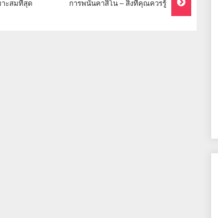
าะสมที่สุด
การพนันคาสิโน – สิ่งที่คุณควรรู้