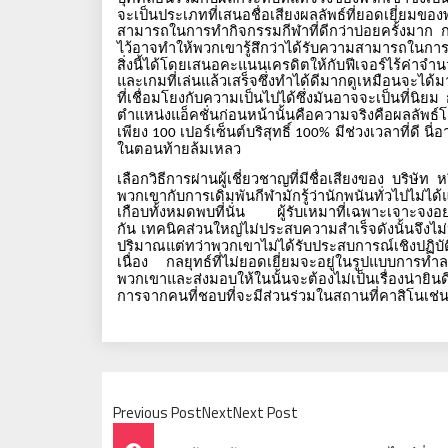
จะเป็นประเภทที่เสนอชื่อเสียงผลลัพธ์ที่ยอดเยี่ยม
สามารถในการทำกิจกรรมกีฬาที่ดีกว่าบ่อยครั้งมาก
ก
ไว้อาจทำให้พวกเขารู้สึกว่าได้รับความสามารถใ
สิ่งนี้ได้โดยเสนอคะแนนเครดิตให้กับฟีเจอร์ไร้ค่าจ
และเกมที่เล่นแล้วเสร็จซึ่งทำได้ดีมากดูเหมือนจะไ
ที่เชื่อมโยงกับความเป็นไปได้ซึ่งมันอาจจะเป็นที่นิยม
ตำแหน่งแอ็คชั่นก่อนหน้านั้นคือความจริงคือผลลัพธ
เพียง
เปอร์เซ็นต์บริสุทธิ์
มีช่วงเวลาที่ดี
นี่
100
100%
ในตอนท้ายล้มเหลว
เลือกวิธีการผ่านผู้เชี่ยวชาญที่มีชื่อเสียงของ
บริษัท
ห
พวกเขากับการเดิมพันกีฬามักรู้ว่านักพนันทั่วไปไม
เกือบทั้งหมดพบที่นั่น
ผู้รับเหมาที่เฉพาะเจาะจงอย
กัน
เทคนิคส่วนใหญ่ไม่ประสบความสำเร็จดังนั้นจึงไม
ปริมาณแต่ทว่าพวกเขาไม่ได้รับประสบการณ์เชิงปฏิบัต
เนื่อง
กลยุทธ์ที่ไม่ยอดเยี่ยมจะอยู่ในรูปแบบการ
พวกเขาและส่งมอบให้ในนั้นจะต้องไม่เป็นเรื่องน่ายิ
การจากคนที่ชอบที่จะมีส่วนร่วมในสถานที่คาสิโนเช่นเด
Previous PostNextNext Post
Post