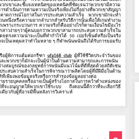
ของพวกเขาและชี้แจงเทคนิคของเทคนิคที่ชัดเจนว่าพวกเขามีความ
ารดำเนินการตามความเป็นจริงเพียงไม่กี่อย่างที่พวกเขาสัญญา
นการคาดการณ์โอกาสในการประสบความสำเร็จ
พวกเขามักจะทำ
ำนวนหนึ่งหรือความยากลำบากสำหรับวิธีการนั้นเพื่อให้เกมทำงาน
ด้มาเพราะกระบวนการ
ความจริงก็คืออย่างไรก็ตามเงื่อนไขมีอะไร
กล่าวง่ายๆว่าผู้คนบอกว่าพวกเขาสามารถประสบความสำเร็จใน
์โดยตรงความน่าจะเป็นที่ทำกำไรได้
เปอร์เซ็นต์หรือเป็นจริง
50
อาจเป็นเหตุผลว่าทำไมหลาย
ๆ
กีฬาพนันพนันถึงได้รับการยอมรับ
รือผู้พิการแต้มต่อกรีฑา
ผู้ที่ใช้ชีวิตประจำวันของ
ufa168 club
่ได้และพวกเขาก็มักจะเป็นผู้นำในด้านความสามารถและการพนัน
่างสมบูรณ์ของกลยุทธ์การพนันมีแนวโน้มที่ดีที่สุดด้วยสถิติเช่น
่ประสบความสำเร็จในการพิจารณาว่าผลิตโดยผู้ที่มีฝีมือในด้าน
ิที่เพียงพอข้อมูลจริงหรือการสำรองข้อมูลอย่างต่อ
ทำลายรายบุคคลหรืออาจเป็นผู้สร้างโอกาสในการคว้าตำแหน่งของ
นดีที่จะอนุญาตให้พวกเขาใช้ระบบ
ถึงตอนนี้ดีกว่าที่จะเลือกวิธี
ียวกับผู้ที่อาจมีพื้นหลังการวิเคราะห์