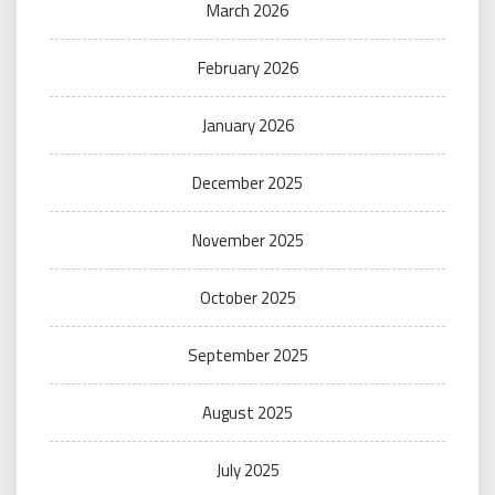
March 2026
February 2026
January 2026
December 2025
November 2025
October 2025
September 2025
August 2025
July 2025