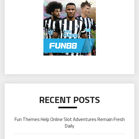
RECENT POSTS
Fun Themes Help Online Slot Adventures Remain Fresh
Daily