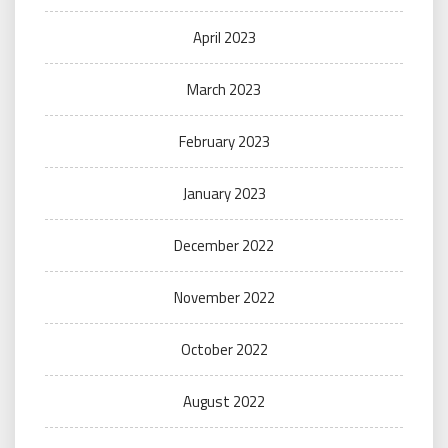
April 2023
March 2023
February 2023
January 2023
December 2022
November 2022
October 2022
August 2022