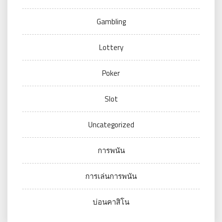
Gambling
Lottery
Poker
Slot
Uncategorized
การพนัน
การเล่นการพนัน
บ่อนคาสิโน