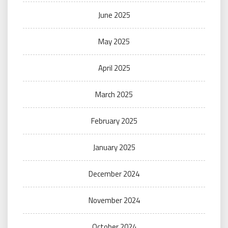
June 2025
May 2025
April 2025
March 2025
February 2025
January 2025
December 2024
November 2024
October 2024