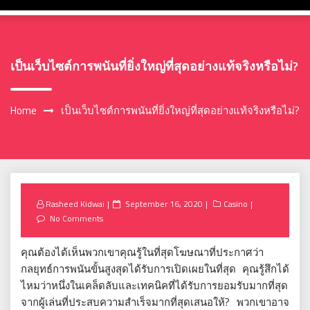
เป็นเว็บไซต์การพนันที่ยิ่งใหญ่ที่สุดอย่างแท้จริงหรือไม่?
Home
เป็นเว็บไซต์การพนันที่ยิ่งใหญ่ที่สุดอย่างแท้จริงหรือไม่?
Posted
Rasheed Kidwai
September 16, 2020
Casino
on
No Comments
คุณต้องได้เห็นพวกเขาคุณรู้ในที่สุดโฆษณาที่ประกาศว่า
กลยุทธ์การพนันขั้นสูงสุดได้รับการเปิดเผยในที่สุด คุณรู้สึกได้
ไหมว่าหนึ่งในเคล็ดลับและเทคนิคที่ได้รับการยอมรับมากที่สุด
จากผู้เล่นที่ประสบความสำเร็จมากที่สุดเสนอให้? พวกเขาอาจ