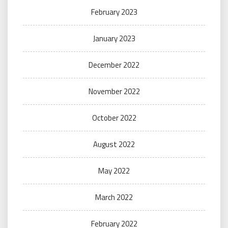
February 2023
January 2023
December 2022
November 2022
October 2022
August 2022
May 2022
March 2022
February 2022