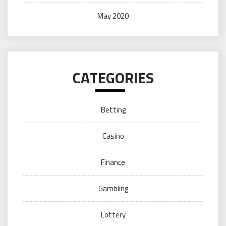
May 2020
CATEGORIES
Betting
Casino
Finance
Gambling
Lottery