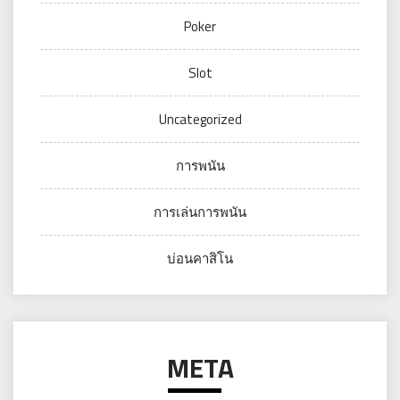
Poker
Slot
Uncategorized
การพนัน
การเล่นการพนัน
บ่อนคาสิโน
META