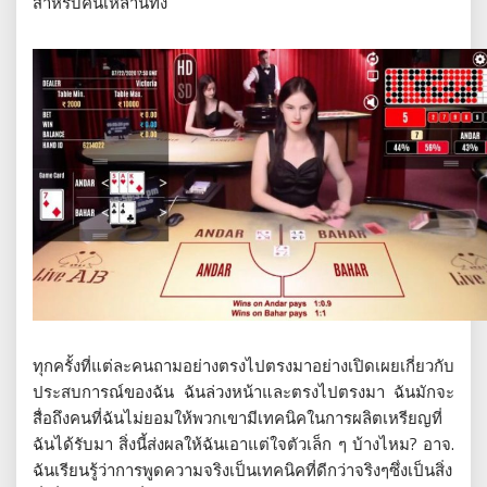
สำหรับคนเหล่านี้ทั้ง
ทุกครั้งที่แต่ละคนถามอย่างตรงไปตรงมาอย่างเปิดเผยเกี่ยวกับ
ประสบการณ์ของฉัน ฉันล่วงหน้าและตรงไปตรงมา ฉันมักจะ
สื่อถึงคนที่ฉันไม่ยอมให้พวกเขามีเทคนิคในการผลิตเหรียญที่
ฉันได้รับมา สิ่งนี้ส่งผลให้ฉันเอาแต่ใจตัวเล็ก ๆ บ้างไหม? อาจ.
ฉันเรียนรู้ว่าการพูดความจริงเป็นเทคนิคที่ดีกว่าจริงๆซึ่งเป็นสิ่ง