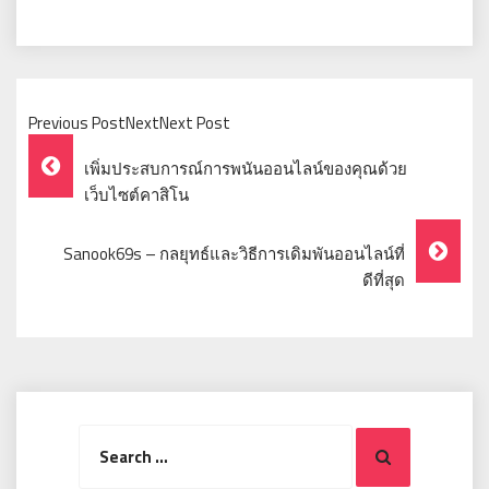
Previous PostNextNext Post
Post
เพิ่มประสบการณ์การพนันออนไลน์ของคุณด้วย
Navigation
เว็บไซต์คาสิโน
Sanook69s – กลยุทธ์และวิธีการเดิมพันออนไลน์ที่
ดีที่สุด
Search
Search
for: