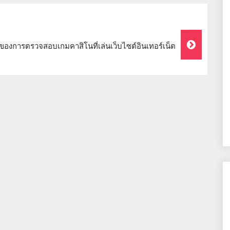
องการตรวจสอบเกมคาสิโนที่เล่นเว็บไซต์อินเทอร์เน็ต