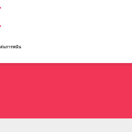
M
ล่นการพนัน