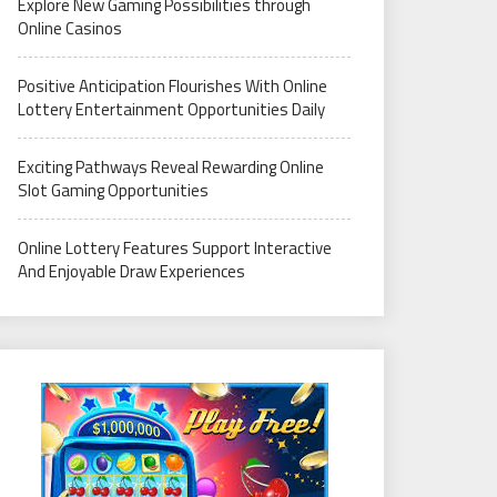
Explore New Gaming Possibilities through
Online Casinos
Positive Anticipation Flourishes With Online
Lottery Entertainment Opportunities Daily
Exciting Pathways Reveal Rewarding Online
Slot Gaming Opportunities
Online Lottery Features Support Interactive
And Enjoyable Draw Experiences