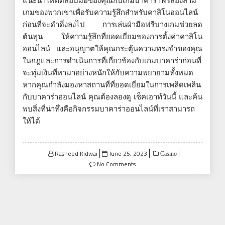
แนะนำให้ทดสอบมือของคุณกับเกมบาคาร่าฟรีสองสาม
เกมของพวกเขาเพื่อรับความรู้สึกสำหรับคาสิโนออนไลน์
ก่อนที่จะดำดิ่งลงไป การเล่นฝ่ามือฟรีบางเกมช่วยลด
ต้นทุน ให้ความรู้สึกที่ยอดเยี่ยมของการตั้งค่าคาสิโน
ออนไลน์ และอนุญาตให้คุณกระตุ้นความทรงจำของคุณ
ในกฎและการดำเนินการที่เกี่ยวข้องกับเกมบาคาร่าก่อนที่
จะทุ่มเงินที่หามาอย่างหนักให้กับความพยายามทั้งหมด
หากคุณกำลังมองหาสถานที่ที่ยอดเยี่ยมในการเพลิดเพลิน
กับบาคาร่าออนไลน์ คุณต้องลองดู เช็คเอาท์วันนี้ และค้น
พบสิ่งที่น่าทึ่งคือกิจกรรมบาคาร่าออนไลน์ที่เราสามารถ
ให้ได้
Posted
Rasheed Kidwai
June 25, 2023
Casino
on
No Comments