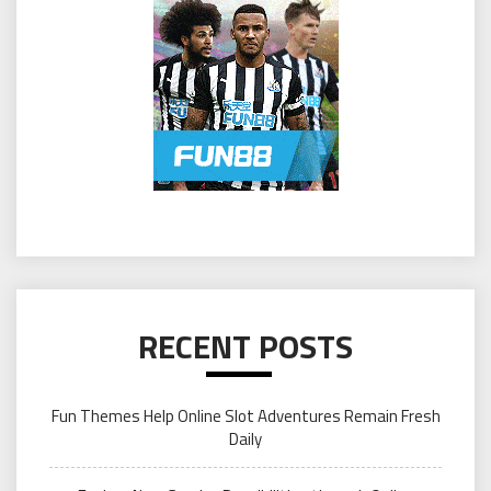
RECENT POSTS
Fun Themes Help Online Slot Adventures Remain Fresh
Daily