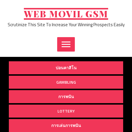
Skip
to
WEB MOVIL GSM
content
Scrutinize This Site To Increase Your Winning Prospects Easily
บ่อนคาสิโน
GAMBLING
การพนัน
LOTTERY
การเล่นการพนัน