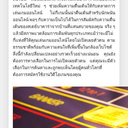
เทคโนโลยีใหม่ ๆ ช่วยเพิ่มความตื่นเต้นให้กับตลาดการ
เล่นเกมออนไลน์ ไม่กี่เกมนั้นน่าตื่นเต้นสำหรับนักพนัน
ออนไลน์ พอๆ กับความเป็นไปได้ในการสัมผัสกับความตื่น
เต้นของสเตย์บาคาร่าจากบ้านที่แสนสบายของคุณ จริง ๆ
แล้วมีสภาพแวดล้อมการเดิมพันทุกประเภทแม้ว่าจะมีไม่
กี่แห่งที่ให้คุณเล่นเกมออนไลน์โดยไม่เปิดเผยตัวตน ตาม
ธรรมชาติพร้อมกับความสนใจที่เพิ่มขึ้นในกล้องเว็บไซต์
สิ่งนี้กำลังเปลี่ยนแปลงอย่างรวดเร็วอย่างแน่นอน คุณยัง
ต้องการทางเลือกในการไม่เปิดเผยตัวตน แต่คุณจะมีตัว
เลือกในการค้นหาและถูกพบเห็นโดยผู้คนทั่วโลกที่
ต้องการสมัครใช้งานวิดีโอเกมของคุณ