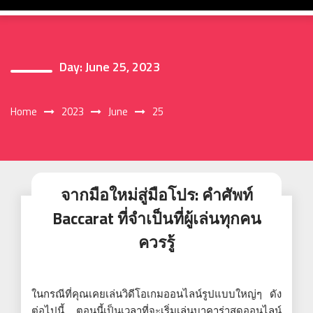
Day:
June 25, 2023
Home
2023
June
25
จากมือใหม่สู่มือโปร: คำศัพท์
Baccarat ที่จำเป็นที่ผู้เล่นทุกคน
ควรรู้
ในกรณีที่คุณเคยเล่นวิดีโอเกมออนไลน์รูปแบบใหญ่ๆ ดัง
ต่อไปนี้ ตอนนี้เป็นเวลาที่จะเริ่มเล่นบาคาร่าสดออนไลน์